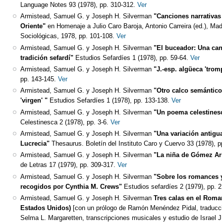
Language Notes 93 (1978), pp. 310-312.
Ver
Armistead, Samuel G. y Joseph H. Silverman
"Canciones narrativas 
Oriente"
en Homenaje a Julio Caro Baroja, Antonio Carreira (ed.), Mad
Sociológicas, 1978, pp. 101-108.
Ver
Armistead, Samuel G. y Joseph H. Silverman
"El buceador: Una can
tradición sefardí"
Estudios Sefardíes 1 (1978), pp. 59-64.
Ver
Armistead, Samuel G. y Joseph H. Silverman
"J.-esp. algüeca 'tromp
pp. 143-145.
Ver
Armistead, Samuel G. y Joseph H. Silverman
"Otro calco semántico
'virgen' "
Estudios Sefardíes 1 (1978), pp. 133-138.
Ver
Armistead, Samuel G. y Joseph H. Silverman
"Un poema celestinesc
Celestinesca 2 (1978), pp. 3-6.
Ver
Armistead, Samuel G. y Joseph H. Silverman
"Una variación antigu
Lucrecia"
Thesaurus. Boletín del Instituto Caro y Cuervo 33 (1978), p
Armistead, Samuel G. y Joseph H. Silverman
"La niña de Gómez Ari
de Letras 17 (1979), pp. 309-317.
Ver
Armistead, Samuel G. y Joseph H. Silverman
"Sobre los romances 
recogidos por Cynthia M. Crews"
Estudios sefardíes 2 (1979), pp. 2
Armistead, Samuel G. y Joseph H. Silverman
Tres calas en el Roma
Estados Unidos)
[con un prólogo de Ramón Menéndez Pidal, traducci
Selma L. Margaretten, transcripciones musicales y estudio de Israel J.