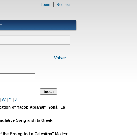
Login
Register
Volver
|
W
|
Y
|
Z
ication of Yacob Abraham Yoná"
La
ulative Song and its Greek
f the Prolog to La Celestina"
Modern