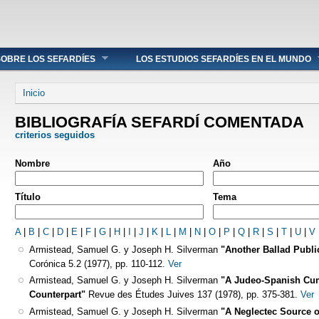
OBRE LOS SEFARDÍES
LOS ESTUDIOS SEFARDÍES EN EL MUNDO
Se encuentra usted aquí
Inicio
BIBLIOGRAFÍA SEFARDÍ COMENTADA
criterios seguidos
Nombre
Año
Título
Tema
A
|
B
|
C
|
D
|
E
|
F
|
G
|
H
|
I
|
J
|
K
|
L
|
M
|
N
|
O
|
P
|
Q
|
R
|
S
|
T
|
U
|
V
Armistead, Samuel G. y Joseph H. Silverman
"Another Ballad Publ
Corónica 5.2 (1977), pp. 110-112.
Ver
Armistead, Samuel G. y Joseph H. Silverman
"A Judeo-Spanish Cum
Counterpart"
Revue des Études Juives 137 (1978), pp. 375-381.
Ver
Armistead, Samuel G. y Joseph H. Silverman
"A Neglectec Source o