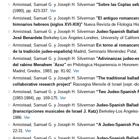
Armistead, Samuel G. y Joseph H. Silverman
"Sobre las Coplas sef
(1980), pp. 423-337.
Ver
Armistead, Samuel G. y Joseph H. Silverman
"El antiguo romancero
himnarios hebreos (siglos XVI-XIX)"
Nueva Revista de Filología His
Armistead, Samuel G. y Joseph H. Silverman
Judeo-Spanish Ballads
José Benardete
Berkeley-Los Ángeles-Londres, University of Californ
Armistead, Samuel G. y Joseph H. Silverman
En torno al romancer
de la tradición judeo-española)
Madrid, Seminario Menéndez Pidal,
Armistead, Samuel G. y Joseph H. Silverman
"Adivinanzas judeo-es
del rabino Menahem `Azoz"
en Philologica Hispaniensia in Honorem M
Madrid, Gredos, 1983, pp. 81-92.
Ver
Armistead, Samuel G. y Joseph H. Silverman
"The traditional balla
collaborative research project"
Rassegna Mensile di Israel (sept.-di
Armistead, Samuel G. y Joseph H. Silverman
“Two Judeo-Spanish R
(1983-1984), pp. 169-175.
Ver
Armistead, Samuel G. y Joseph H. Silverman
Judeo-Spanish Ballads
(transcripciones musicales de Israel J. Katz)
Berkeley-Los Angeles-L
1986.
Ver
Armistead, Samuel G. y Joseph H. Silverman
“A Judeo-Spanish Pra
22-31.
Ver
Armistead, Samuel G. y Joseph H. Silverman
Judeo-Spanish Ballads 