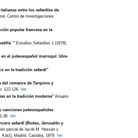
italianas entre los sefardíes de
rid, Centro de Investigaciones
ción popular francesa en la
etilla' "
Estudios Sefardíes 1 (1978),
 en el judeoespañol marroquí: libre
o en la tradición sefardí"
a del romance de Tarquino y
p. 122-126.
Ver
as en la tradición moderna"
Anuario
y canciones judeoespañoles
1-38.
Ver
ncero sefardí (Rodas, Jerusalén y
ón parcial de Iacob M. Hassán y
 Katz], Madrid, Castalia, 1979.
Ver