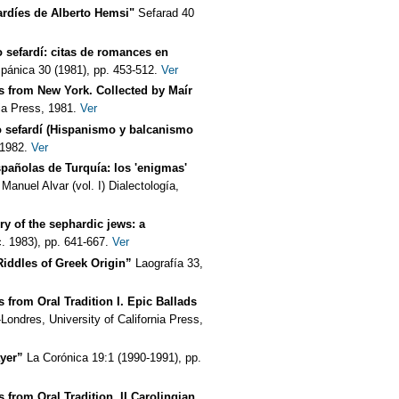
ardíes de Alberto Hemsi"
Sefarad 40
 sefardí: citas de romances en
pánica 30 (1981), pp. 453-512.
Ver
 from New York. Collected by Maír
ia Press, 1981.
Ver
o sefardí (Hispanismo y balcanismo
 1982.
Ver
pañolas de Turquía: los 'enigmas'
anuel Alvar (vol. I) Dialectología,
dry of the sephardic jews: a
c. 1983), pp. 641-667.
Ver
iddles of Greek Origin”
Laografía 33,
 from Oral Tradition I. Epic Ballads
ondres, University of California Press,
yer”
La Corónica 19:1 (1990-1991), pp.
from Oral Tradition, II Carolingian