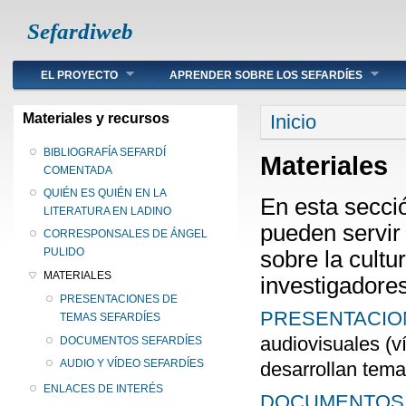
Sefardiweb
Main menu
EL PROYECTO
APRENDER SOBRE LOS SEFARDÍES
Se encuentra ust
Materiales y recursos
Inicio
BIBLIOGRAFÍA SEFARDÍ
Materiales
COMENTADA
QUIÉN ES QUIÉN EN LA
En esta secci
LITERATURA EN LADINO
pueden servir
CORRESPONSALES DE ÁNGEL
sobre la cultu
PULIDO
MATERIALES
investigadores
PRESENTACIONES DE
PRESENTACIO
TEMAS SEFARDÍES
audiovisuales (v
DOCUMENTOS SEFARDÍES
AUDIO Y VÍDEO SEFARDÍES
desarrollan tema
ENLACES DE INTERÉS
DOCUMENTOS 