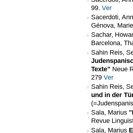
99.
Ver
Sacerdoti, Ann
Génova, Mariet
Sachar, Howa
Barcelona, Th
Sahin Reis, S
Judenspanisc
Texte”
Neue R
279
Ver
Sahin Reis, S
und in der Tü
(=Judenspanis
Sala, Marius
"
Revue Linguist
Sala, Marius
E