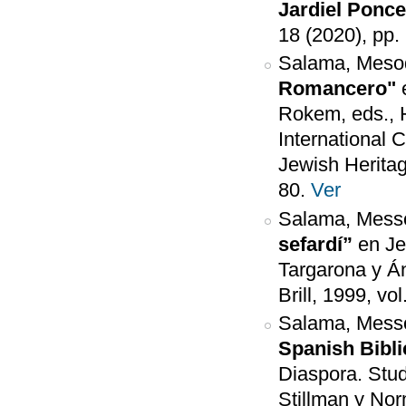
Jardiel Ponce
18 (2020), pp.
Salama, Meso
Romancero"
Rokem, eds., H
International 
Jewish Heritag
80.
Ver
Salama, Mess
sefardí”
en Je
Targarona y Án
Brill, 1999, vol
Salama, Mess
Spanish Bibl
Diaspora. Stud
Stillman y Nor