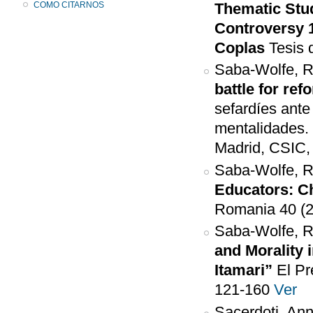
COMO CITARNOS
Thematic Stud
Controversy 1
Coplas
Tesis 
Saba-Wolfe, R
battle for re
sefardíes ante
mentalidades.
Madrid, CSIC,
Saba-Wolfe, 
Educators: C
Romania 40 (2
Saba-Wolfe, R
and Morality 
Itamari”
El Pr
121-160
Ver
Sacerdoti, Ann