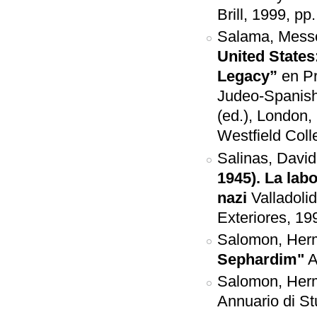
Brill, 1999, pp
Salama, Mess
United States
Legacy”
en Pr
Judeo-Spanish
(ed.), London
Westfield Coll
Salinas, David
1945). La lab
nazi
Valladoli
Exteriores, 19
Salomon, Her
Sephardim"
A
Salomon, Her
Annuario di St