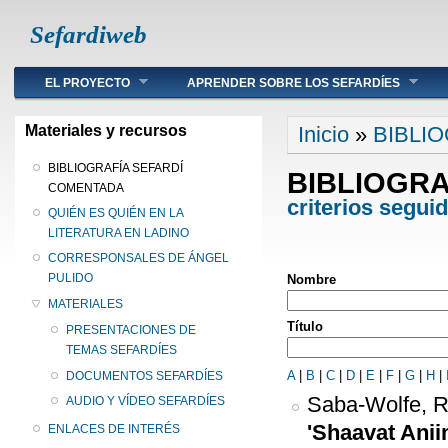
Sefardiweb
Main menu
EL PROYECTO
APRENDER SOBRE LOS SEFARDÍES
Se encuentra ust
Materiales y recursos
Inicio
»
BIBLI
BIBLIOGRAFÍA SEFARDÍ
BIBLIOGR
COMENTADA
criterios segui
QUIÉN ES QUIÉN EN LA
LITERATURA EN LADINO
CORRESPONSALES DE ÁNGEL
PULIDO
Nombre
MATERIALES
Título
PRESENTACIONES DE
TEMAS SEFARDÍES
A
|
B
|
C
|
D
|
E
|
F
|
G
|
H
|
DOCUMENTOS SEFARDÍES
Saba-Wolfe, R
AUDIO Y VÍDEO SEFARDÍES
'Shaavat Anii
ENLACES DE INTERÉS