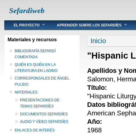
Sefardiweb
Main menu
EL PROYECTO
APRENDER SOBRE LOS SEFARDÍES
Se encuentra ust
Materiales y recursos
Inicio
BIBLIOGRAFÍA SEFARDÍ
"Hispanic 
COMENTADA
QUIÉN ES QUIÉN EN LA
Apellidos y No
LITERATURA EN LADINO
Salomon, Herma
CORRESPONSALES DE ÁNGEL
PULIDO
Título:
MATERIALES
"Hispanic Litur
PRESENTACIONES DE
Datos bibliográ
TEMAS SEFARDÍES
American Sephard
DOCUMENTOS SEFARDÍES
Año:
AUDIO Y VÍDEO SEFARDÍES
1968
ENLACES DE INTERÉS