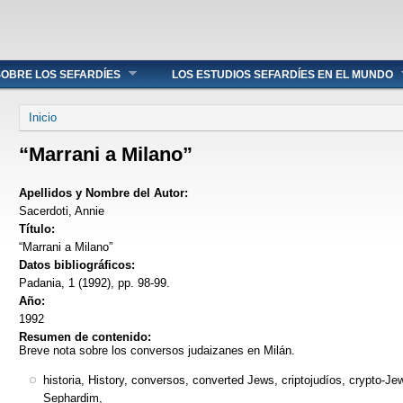
OBRE LOS SEFARDÍES
LOS ESTUDIOS SEFARDÍES EN EL MUNDO
Se encuentra usted aquí
Inicio
“Marrani a Milano”
Apellidos y Nombre del Autor:
Sacerdoti, Annie
Título:
“Marrani a Milano”
Datos bibliográficos:
Padania, 1 (1992), pp. 98-99.
Año:
1992
Resumen de contenido:
Breve nota sobre los conversos judaizanes en Milán.
historia, History, conversos, converted Jews, criptojudíos, crypto-J
Sephardim,