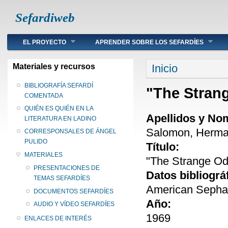
Sefardiweb
Main menu
EL PROYECTO
APRENDER SOBRE LOS SEFARDÍES
Se encuentra ust
Materiales y recursos
Inicio
BIBLIOGRAFÍA SEFARDÍ
"The Stran
COMENTADA
QUIÉN ES QUIÉN EN LA
Apellidos y No
LITERATURA EN LADINO
Salomon, Herma
CORRESPONSALES DE ÁNGEL
PULIDO
Título:
MATERIALES
"The Strange O
PRESENTACIONES DE
Datos bibliográ
TEMAS SEFARDÍES
American Sephard
DOCUMENTOS SEFARDÍES
Año:
AUDIO Y VÍDEO SEFARDÍES
1969
ENLACES DE INTERÉS