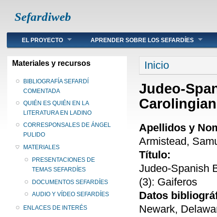
Sefardiweb
Main menu
EL PROYECTO
APRENDER SOBRE LOS SEFARDÍES
Se encuentra ust
Materiales y recursos
Inicio
BIBLIOGRAFÍA SEFARDÍ
Judeo-Spani
COMENTADA
Carolingian
QUIÉN ES QUIÉN EN LA
LITERATURA EN LADINO
Apellidos y No
CORRESPONSALES DE ÁNGEL
PULIDO
Armistead, Samue
MATERIALES
Título:
PRESENTACIONES DE
Judeo-Spanish Ba
TEMAS SEFARDÍES
(3): Gaiferos
DOCUMENTOS SEFARDÍES
Datos bibliográ
AUDIO Y VÍDEO SEFARDÍES
Newark, Delawar
ENLACES DE INTERÉS