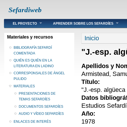
Sefardiweb
Main menu
EL PROYECTO
APRENDER SOBRE LOS SEFARDÍES
Se encuentra ust
Materiales y recursos
Inicio
BIBLIOGRAFÍA SEFARDÍ
"J.-esp. alg
COMENTADA
QUIÉN ES QUIÉN EN LA
Apellidos y No
LITERATURA EN LADINO
Armistead, Samu
CORRESPONSALES DE ÁNGEL
PULIDO
Título:
MATERIALES
"J.-esp. algüeca '
PRESENTACIONES DE
Datos bibliográ
TEMAS SEFARDÍES
Estudios Sefardí
DOCUMENTOS SEFARDÍES
Año:
AUDIO Y VÍDEO SEFARDÍES
1978
ENLACES DE INTERÉS