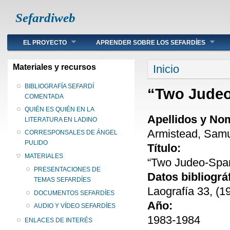
Sefardiweb
Main menu
EL PROYECTO
APRENDER SOBRE LOS SEFARDÍES
Se encuentra ust
Materiales y recursos
Inicio
BIBLIOGRAFÍA SEFARDÍ
“Two Judeo
COMENTADA
QUIÉN ES QUIÉN EN LA
Apellidos y No
LITERATURA EN LADINO
Armistead, Samu
CORRESPONSALES DE ÁNGEL
PULIDO
Título:
MATERIALES
“Two Judeo-Span
PRESENTACIONES DE
Datos bibliográ
TEMAS SEFARDÍES
Laografía 33, (1
DOCUMENTOS SEFARDÍES
Año:
AUDIO Y VÍDEO SEFARDÍES
1983-1984
ENLACES DE INTERÉS