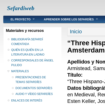
Sefardiweb
Main menu
EL PROYECTO
APRENDER SOBRE LOS SEFARDÍES
Se encuentra ust
Materiales y recursos
Inicio
BIBLIOGRAFÍA SEFARDÍ
“Three His
COMENTADA
Amsterdam
QUIÉN ES QUIÉN EN LA
LITERATURA EN LADINO
Apellidos y No
CORRESPONSALES DE ÁNGEL
PULIDO
Armistead, Samu
MATERIALES
Título:
PRESENTACIONES DE
“Three Hispano
TEMAS SEFARDÍES
Datos bibliográ
DOCUMENTOS SEFARDÍES
en Medieval, Re
AUDIO Y VÍDEO SEFARDÍES
Esten Keller, Jo
ENLACES DE INTERÉS