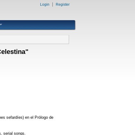
Login
Register
Celestina"
nes sefardíes) en el Prólogo de
 serial songs.