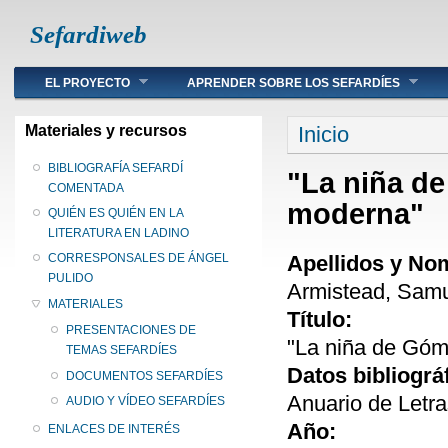
Sefardiweb
Main menu
EL PROYECTO
APRENDER SOBRE LOS SEFARDÍES
Se encuentra ust
Materiales y recursos
Inicio
BIBLIOGRAFÍA SEFARDÍ
"La niña de
COMENTADA
moderna"
QUIÉN ES QUIÉN EN LA
LITERATURA EN LADINO
Apellidos y No
CORRESPONSALES DE ÁNGEL
PULIDO
Armistead, Samu
MATERIALES
Título:
PRESENTACIONES DE
"La niña de Góme
TEMAS SEFARDÍES
Datos bibliográ
DOCUMENTOS SEFARDÍES
Anuario de Letra
AUDIO Y VÍDEO SEFARDÍES
Año:
ENLACES DE INTERÉS