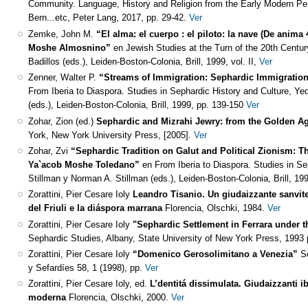
Community. Language, History and Religion from the Early Modern Per
Bern...etc, Peter Lang, 2017, pp. 29-42.
Ver
Zemke, John M.
“El alma: el cuerpo : el piloto: la nave (De anima 
Moshe Almosnino”
en Jewish Studies at the Turn of the 20th Centur
Badillos (eds.), Leiden-Boston-Colonia, Brill, 1999, vol. II,
Ver
Zenner, Walter P.
“Streams of Immigration: Sephardic Immigration 
From Iberia to Diaspora. Studies in Sephardic History and Culture, Ye
(eds.), Leiden-Boston-Colonia, Brill, 1999, pp. 139-150
Ver
Zohar, Zion (ed.)
Sephardic and Mizrahi Jewry: from the Golden A
York, New York University Press, [2005].
Ver
Zohar, Zvi
“Sephardic Tradition on Galut and Political Zionism: T
Ya`acob Moshe Toledano”
en From Iberia to Diaspora. Studies in Se
Stillman y Norman A. Stillman (eds.), Leiden-Boston-Colonia, Brill, 19
Zorattini, Pier Cesare Ioly
Leandro Tisanio. Un giudaizzante sanvites
del Friuli e la diáspora marrana
Florencia, Olschki, 1984.
Ver
Zorattini, Pier Cesare Ioly
"Sephardic Settlement in Ferrara under t
Sephardic Studies, Albany, State University of New York Press, 1993 
Zorattini, Pier Cesare Ioly
“Domenico Gerosolimitano a Venezia”
S
y Sefardíes 58, 1 (1998), pp.
Ver
Zorattini, Pier Cesare Ioly, ed.
L’dentitá dissimulata. Giudaizzanti ib
moderna
Florencia, Olschki, 2000.
Ver