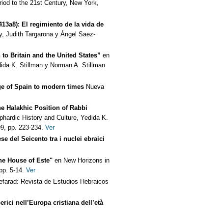
iod to the 21st Century, New York,
413a8): El regimiento de la vida de
y, Judith Targarona y Ángel Saez-
to Britain and the United States”
en
dida K. Stillman y Norman A. Stillman
ge of Spain to modern times
Nueva
he Halakhic Position of Rabbi
phardic History and Culture, Yedida K.
99, pp. 223-234.
Ver
e del Seicento tra i nuclei ebraici
he House of Este"
en New Horizons in
pp. 5-14.
Ver
efarad: Revista de Estudios Hebraicos
erici nell’Europa cristiana dell’età