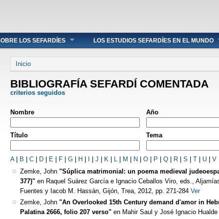
OBRE LOS SEFARDÍES
LOS ESTUDIOS SEFARDÍES EN EL MUNDO
Se encuentra usted aquí
Inicio
BIBLIOGRAFÍA SEFARDÍ COMENTADA
criterios seguidos
Nombre
Año
Título
Tema
A
|
B
|
C
|
D
|
E
|
F
|
G
|
H
|
I
|
J
|
K
|
L
|
M
|
N
|
O
|
P
|
Q
|
R
|
S
|
T
|
U
|
V
Zemke, John
"Súplica matrimonial: un poema medieval judeoespa
377)"
en Raquel Suárez García e Ignacio Ceballos Viro, eds., Aljam
Fuentes y Iacob M. Hassán, Gijón, Trea, 2012, pp. 271-284
Ver
Zemke, John
"An Overlooked 15th Century demand d'amor in Hebr
Palatina 2666, folio 207 verso"
en Mahir Saul y José Ignacio Hualde