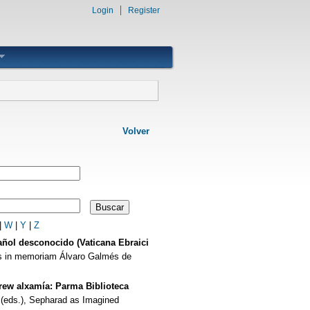
Login
Register
Volver
|
W
|
Y
|
Z
ñol desconocido (Vaticana Ebraici
ías in memoriam Álvaro Galmés de
ew alxamía: Parma Biblioteca
 (eds.), Sepharad as Imagined