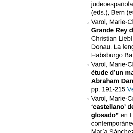
judeoespañola
(eds.), Bern (e
Varol, Marie-C
Grande Rey d
Christian Lieb
Donau. La lengu
Habsburgo Barc
Varol, Marie-C
étude d’un ma
Abraham Dan
pp. 191-215
V
Varol, Marie-Cr
‘castellano’ 
glosado”
en L
contemporáneo
María Sánchez