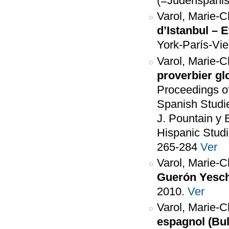
(=Judenspanis
Varol, Marie-C
d’Istanbul – E
York-París-Vie
Varol, Marie-C
proverbier gl
Proceedings of
Spanish Studie
J. Pountain y
Hispanic Studi
265-284
Ver
Varol, Marie-C
Guerón Yesch
2010.
Ver
Varol, Marie-C
espagnol (Bul