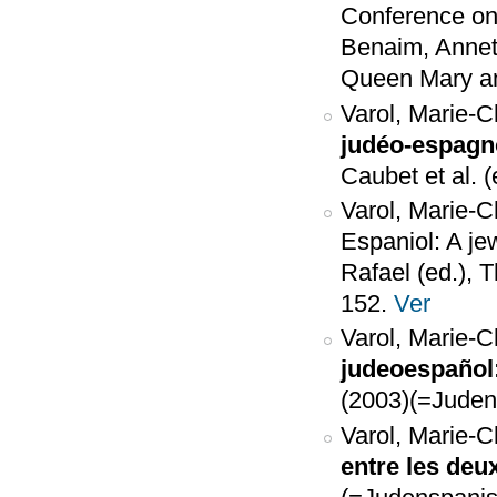
Conference on
Benaim, Annett
Queen Mary an
Varol, Marie-C
judéo-espagn
Caubet et al. 
Varol, Marie-C
Espaniol: A je
Rafael (ed.), 
152.
Ver
Varol, Marie-C
judeoespañol
(2003)(=Judens
Varol, Marie-C
entre les deu