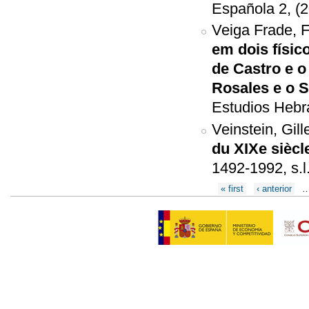
Española 2, (2
Veiga Frade, F
em dois físi
de Castro e o
Rosales e o S
Estudios Hebra
Veinstein, Gill
du XIXe siècl
1492-1992, s.l
Páginas
« first
‹ anterior