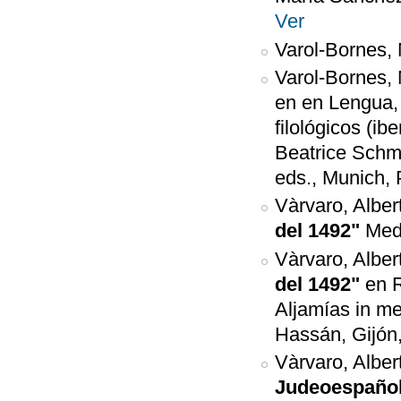
Ver
Varol-Bornes, 
Varol-Bornes, 
en en Lengua,
filológicos (i
Beatrice Schm
eds., Munich, 
Vàrvaro, Alber
del 1492"
Med
Vàrvaro, Albe
del 1492"
en R
Aljamías in m
Hassán, Gijón
Vàrvaro, Alber
Judeoespañol