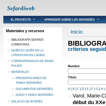
Sefardiweb
Main menu
EL PROYECTO
APRENDER SOBRE LOS SEFARDÍES
Se encuentra ust
Materiales y recursos
Inicio
BIBLIOGRAFÍA SEFARDÍ
BIBLIOGR
COMENTADA
criterios segui
QUIÉN ES QUIÉN EN LA
LITERATURA EN LADINO
CORRESPONSALES DE ÁNGEL
PULIDO
Nombre
MATERIALES
Título
PRESENTACIONES DE
TEMAS SEFARDÍES
A
|
B
|
C
|
D
|
E
|
F
|
G
|
H
|
DOCUMENTOS SEFARDÍES
Varol, Marie-C
AUDIO Y VÍDEO SEFARDÍES
début du XXe 
ENLACES DE INTERÉS