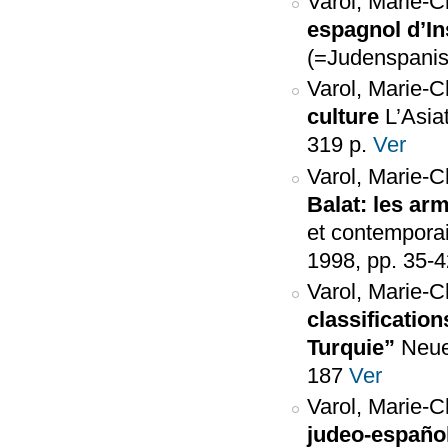
Varol, Marie-C
espagnol d’In
(=Judenspanisc
Varol, Marie-C
culture
L’Asia
319 p.
Ver
Varol, Marie-C
Balat: les ar
et contempora
1998, pp. 35-
Varol, Marie-C
classificatio
Turquie”
Neue
187
Ver
Varol, Marie-C
judeo-españo