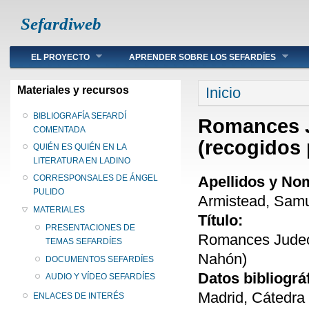
Sefardiweb
Main menu
EL PROYECTO
APRENDER SOBRE LOS SEFARDÍES
Se encuentra ust
Materiales y recursos
Inicio
BIBLIOGRAFÍA SEFARDÍ
Romances J
COMENTADA
(recogidos 
QUIÉN ES QUIÉN EN LA
LITERATURA EN LADINO
Apellidos y No
CORRESPONSALES DE ÁNGEL
PULIDO
Armistead, Samu
MATERIALES
Título:
PRESENTACIONES DE
Romances Judeo-
TEMAS SEFARDÍES
Nahón)
DOCUMENTOS SEFARDÍES
Datos bibliográ
AUDIO Y VÍDEO SEFARDÍES
Madrid, Cátedra
ENLACES DE INTERÉS