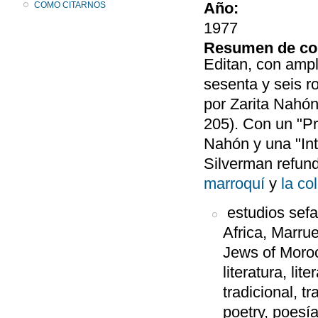
Año:
COMO CITARNOS
1977
Resumen de co
Editan, con ampl
sesenta y seis r
por Zarita Nahón
205). Con un "Pr
Nahón y una "Int
Silverman refund
marroquí
y
la co
estudios sefa
Africa, Marru
Jews of Morocc
literatura, lite
tradicional, tr
poetry, poesía