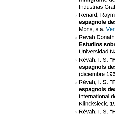
Industrias Grá
Renard, Raym
espagnole de
Mons, s.a.
Ver
Revah Donath,
Estudios sobr
Universidad N
Révah, I. S.
"F
espagnols de
(diciembre 196
Révah, I. S.
"F
espagnols de
International 
Klincksieck, 19
Révah, I. S.
"