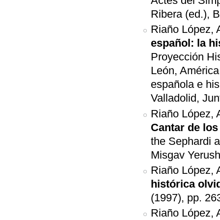
Actes del Simp
Ribera (ed.), 
Riaño López, 
español: la h
Proyección His
León, América 
española e hi
Valladolid, Ju
Riaño López, 
Cantar de los
the Sephardi 
Misgav Yerush
Riaño López, 
histórica olv
(1997), pp. 26
Riaño López, 