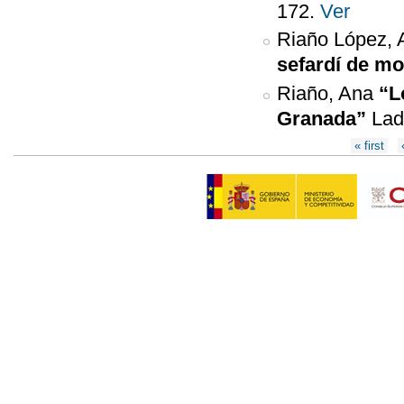
172.
Ver
Riaño López, 
sefardí de mo
Riaño, Ana
“L
Granada”
Lad
Páginas
« first