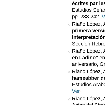
écrites par l
Estudios Sefar
pp. 233-242.
V
Riaño López, A
primera vers
interpretació
Sección Hebreo
Riaño López, 
en Ladino"
en
aniversario, G
Riaño López, 
hameabber de
Estudios Arab
Ver
Riaño López, 