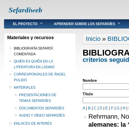
Sefardiweb
Main menu
EL PROYECTO
APRENDER SOBRE LOS SEFARDÍES
Se encuentra ust
Materiales y recursos
Inicio
»
BIBLI
BIBLIOGRAFÍA SEFARDÍ
BIBLIOGR
COMENTADA
criterios segui
QUIÉN ES QUIÉN EN LA
LITERATURA EN LADINO
CORRESPONSALES DE ÁNGEL
PULIDO
Nombre
MATERIALES
Título
PRESENTACIONES DE
TEMAS SEFARDÍES
A
|
B
|
C
|
D
|
E
|
F
|
G
|
H
|
DOCUMENTOS SEFARDÍES
Rehrmann, No
AUDIO Y VÍDEO SEFARDÍES
alemanes: la 
ENLACES DE INTERÉS