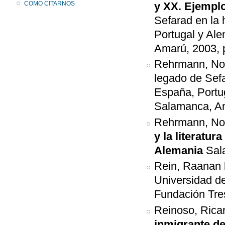
COMO CITARNOS
y XX. Ejemplo
Sefarad en la h
Portugal y Al
Amarú, 2003, 
Rehrmann, No
legado de Sefar
España, Portu
Salamanca, Am
Rehrmann, Nor
y la literatu
Alemania
Sal
Rein, Raanan
Universidad d
Fundación Tre
Reinoso, Rica
inmigrante de