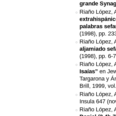
grande Syna
Riaño López, 
extrahispánic
palabras sefa
(1998), pp. 23
Riaño López, 
aljamiado sef
(1998), pp. 6-7
Riaño López, 
Isaías”
en Jew
Targarona y Án
Brill, 1999, vo
Riaño López, 
Insula 647 (no
Riaño López, 