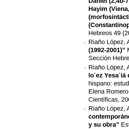
Daniel (2,4b-7
Hayim (Viena,
(morfosintáct
(Constantinop
Hebreos 49 (2
Riaño López, 
(1992-2001)”
Sección Hebreo
Riaño López, 
lo`ez Yesa`iá
hispano: estud
Elena Romero (
Científicas, 2
Riaño López,
contemporáne
y su obra”
Es