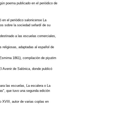
gún poema publicado en el periódico de
ó en el periódico salonicense La
os sobre la sociedad sefardí de su
 destinado a las escuelas comerciales,
s religiosas, adaptadas al español de
(Esmirna 1861), compilación de piyutim
El Avenir de Salónica, donde publicó
para las escuelas, La escalera o La
ñas", que tuvo una segunda edición
o XVIII, autor de varias coplas en