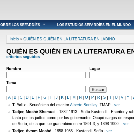
OBRE LOS SEFARDÍES
LOS ESTUDIOS SEFARDÍES EN EL MUNDO
Se encuentra usted aquí
Inicio
»
QUIÉN ES QUIÉN EN LA LITERATURA EN LADINO
QUIÉN ES QUIÉN EN LA LITERATURA E
criterios seguidos
Nombre
Lugar
Tema
|
A
|
B
|
C
|
D
|
E
|
F
|
G
|
H
|
J
|
K
|
L
|
M
|
N
|
O
|
P
|
R
|
S
|
T
|
U
|
V
|
Y
|
T. Yaliz
-
Seudónimo del escritor
Alberto Barzilay
. TMAP
-
ver
Tadjer, Moshé Shemuel
-
1832-1913
-
Sofía-Kustendil
-
Escritor y ra
tanto por los judíos como por los gobernantes.Ocupó cargos de respon
de Sofía, de la que fue gran rabino entre 1891-3, y 1898-1900.
-
ver
Tadjer, Avram Moshé
-
1858-1935
-
Kustendil-Sofía
-
ver