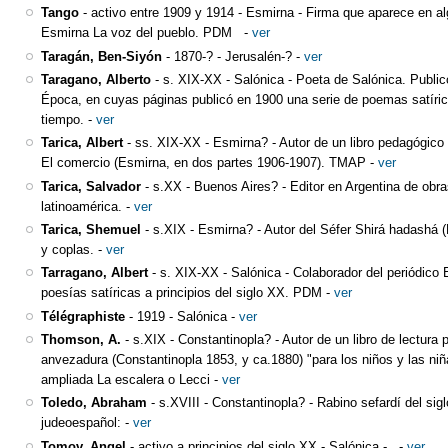
Tango
-
activo entre 1909 y 1914
-
Esmirna
-
Firma que aparece en al
Esmirna La voz del pueblo. PDM
-
ver
Taragán, Ben-Siyón
-
1870-?
-
Jerusalén-?
-
ver
Taragano, Alberto
-
s. XIX-XX
-
Salónica
-
Poeta de Salónica. Public
Época, en cuyas páginas publicó en 1900 una serie de poemas satíric
tiempo.
-
ver
Tarica, Albert
-
ss. XIX-XX
-
Esmirna?
-
Autor de un libro pedagógico
El comercio (Esmirna, en dos partes 1906-1907). TMAP
-
ver
Tarica, Salvador
-
s.XX
-
Buenos Aires?
-
Editor en Argentina de obra
latinoamérica.
-
ver
Tarica, Shemuel
-
s.XIX
-
Esmirna?
-
Autor del Séfer Shirá hadashá 
y coplas.
-
ver
Tarragano, Albert
-
s. XIX-XX
-
Salónica
-
Colaborador del periódico 
poesías satíricas a principios del siglo XX. PDM
-
ver
Télégraphiste
-
1919
-
Salónica
-
ver
Thomson, A.
-
s.XIX
-
Constantinopla?
-
Autor de un libro de lectura 
anvezadura (Constantinopla 1853, y ca.1880) "para los niños y las ni
ampliada La escalera o Lecci
-
ver
Toledo, Abraham
-
s.XVIII
-
Constantinopla?
-
Rabino sefardí del sigl
judeoespañol:
-
ver
Tomov, Angel
-
activo a principios del siglo XX
-
Salónica
-
-
ver