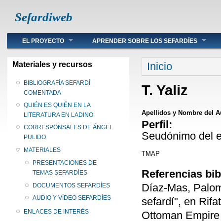
Sefardiweb
Main menu
EL PROYECTO
APRENDER SOBRE LOS SEFARDÍES
Se encuentra ust
Materiales y recursos
Inicio
BIBLIOGRAFÍA SEFARDÍ
T. Yaliz
COMENTADA
QUIÉN ES QUIÉN EN LA
Apellidos y Nombre del A
LITERATURA EN LADINO
Perfil:
CORRESPONSALES DE ÁNGEL
Seudónimo del e
PULIDO
MATERIALES
TMAP
PRESENTACIONES DE
Referencias bib
TEMAS SEFARDÍES
Díaz-Mas, Palom
DOCUMENTOS SEFARDÍES
AUDIO Y VÍDEO SEFARDÍES
sefardí", en Rifa
ENLACES DE INTERÉS
Ottoman Empire a