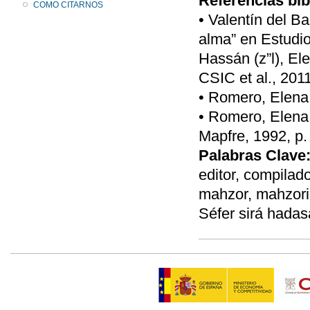
Referencias bib
COMO CITARNOS
• Valentín del B
alma” en Estudi
Hassán (z”l), El
CSIC et al., 201
• Romero, Elena 
• Romero, Elena,
Mapfre, 1992, p.
Palabras Clave
editor, compilador
mahzor, mahzori
Séfer sirá hadas