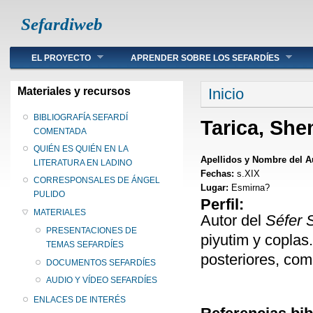
Sefardiweb
Main menu
EL PROYECTO
APRENDER SOBRE LOS SEFARDÍES
Se encuentra ust
Materiales y recursos
Inicio
BIBLIOGRAFÍA SEFARDÍ
Tarica, Sh
COMENTADA
QUIÉN ES QUIÉN EN LA
Apellidos y Nombre del A
LITERATURA EN LADINO
Fechas:
s.XIX
CORRESPONSALES DE ÁNGEL
Lugar:
Esmirna?
PULIDO
Perfil:
MATERIALES
Autor del
Séfer 
PRESENTACIONES DE
piyutim y coplas.
TEMAS SEFARDÍES
posteriores, co
DOCUMENTOS SEFARDÍES
AUDIO Y VÍDEO SEFARDÍES
ENLACES DE INTERÉS