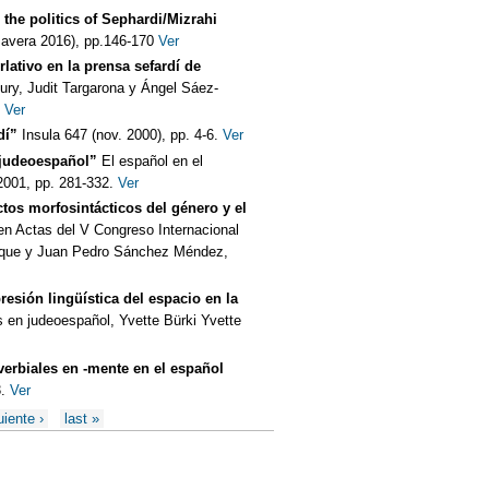
the politics of Sephardi/Mizrahi
mavera 2016), pp.146-170
Ver
lativo en la prensa sefardí de
tury, Judit Targarona y Ángel Sáez-
.
Ver
dí”
Insula 647 (nov. 2000), pp. 4-6.
Ver
l judeoespañol”
El español en el
2001, pp. 281-332.
Ver
tos morfosintácticos del género y el
en Actas del V Congreso Internacional
nique y Juan Pedro Sánchez Méndez,
esión lingüística del espacio en la
 en judeoespañol, Yvette Bürki Yvette
erbiales en -mente en el español
.
Ver
uiente ›
last »