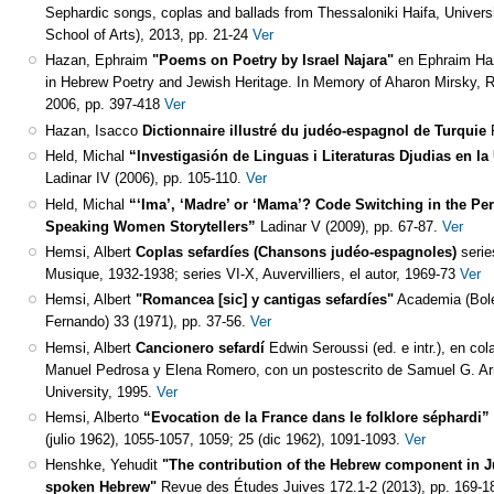
Sephardic songs, coplas and ballads from Thessaloniki Haifa, Univers
School of Arts), 2013, pp. 21-24
Ver
Hazan, Ephraim
"Poems on Poetry by Israel Najara"
en Ephraim Ha
in Hebrew Poetry and Jewish Heritage. In Memory of Aharon Mirsky, R
2006, pp. 397-418
Ver
Hazan, Isacco
Dictionnaire illustré du judéo-espagnol de Turquie
Held, Michal
“Investigasión de Linguas i Literaturas Djudias en l
Ladinar IV (2006), pp. 105-110.
Ver
Held, Michal
“‘Ima’, ‘Madre’ or ‘Mama’? Code Switching in the Pe
Speaking Women Storytellers”
Ladinar V (2009), pp. 67-87.
Ver
Hemsi, Albert
Coplas sefardíes (Chansons judéo-espagnoles)
serie
Musique, 1932-1938; series VI-X, Auvervilliers, el autor, 1969-73
Ver
Hemsi, Albert
"Romancea [sic] y cantigas sefardíes"
Academia (Bole
Fernando) 33 (1971), pp. 37-56.
Ver
Hemsi, Albert
Cancionero sefardí
Edwin Seroussi (ed. e intr.), en c
Manuel Pedrosa y Elena Romero, con un postescrito de Samuel G. Ar
University, 1995.
Ver
Hemsi, Alberto
“Evocation de la France dans le folklore séphardi”
(julio 1962), 1055-1057, 1059; 25 (dic 1962), 1091-1093.
Ver
Henshke, Yehudit
"The contribution of the Hebrew component in Ju
spoken Hebrew"
Revue des Études Juives 172.1-2 (2013), pp. 169-1