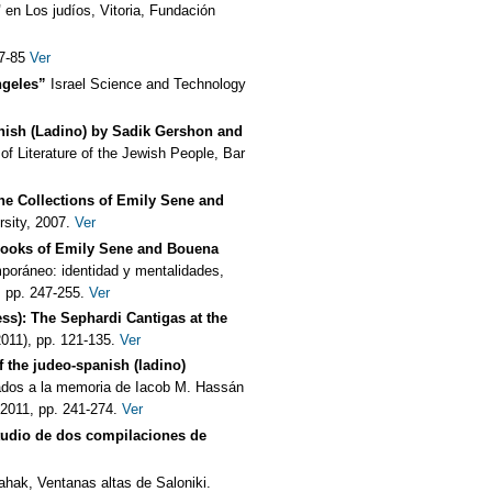
"
en Los judíos, Vitoria, Fundación
7-85
Ver
ngeles”
Israel Science and Technology
nish (Ladino) by Sadik Gershon and
f Literature of the Jewish People, Bar
the Collections of Emily Sene and
rsity, 2007.
Ver
gbooks of Emily Sene and Bouena
poráneo: identidad y mentalidades,
 pp. 247-255.
Ver
s): The Sephardi Cantigas at the
011), pp. 121-135.
Ver
f the judeo-spanish (ladino)
ados a la memoria de Iacob M. Hassán
 2011, pp. 241-274.
Ver
tudio de dos compilaciones de
hak, Ventanas altas de Saloniki.