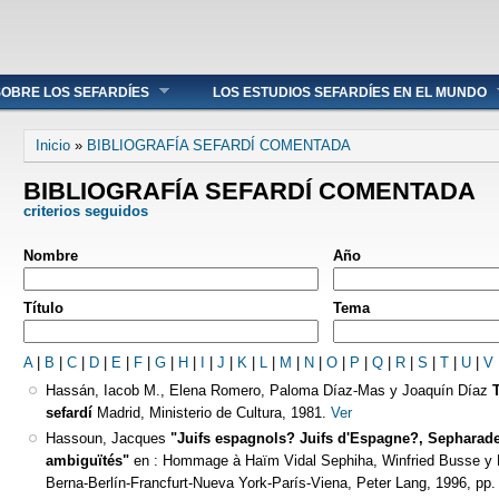
OBRE LOS SEFARDÍES
LOS ESTUDIOS SEFARDÍES EN EL MUNDO
Se encuentra usted aquí
Inicio
»
BIBLIOGRAFÍA SEFARDÍ COMENTADA
BIBLIOGRAFÍA SEFARDÍ COMENTADA
criterios seguidos
Nombre
Año
Título
Tema
A
|
B
|
C
|
D
|
E
|
F
|
G
|
H
|
I
|
J
|
K
|
L
|
M
|
N
|
O
|
P
|
Q
|
R
|
S
|
T
|
U
|
V
Hassán, Iacob M., Elena Romero, Paloma Díaz-Mas y Joaquín Díaz
sefardí
Madrid, Ministerio de Cultura, 1981.
Ver
Hassoun, Jacques
"Juifs espagnols? Juifs d'Espagne?, Sepharade
ambiguïtés"
en : Hommage à Haïm Vidal Sephiha, Winfried Busse y Ma
Berna-Berlín-Francfurt-Nueva York-París-Viena, Peter Lang, 1996, pp.