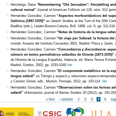
Hercbergs, Dana
"Remembering "Old Jerusalem": Storytelling and 
cultural revival"
Journal of American Folklore vol 129, núm. 512 (pri
Hernández González, Carmen
“Aspectos morfosintácticos del super
Salónica (1897-1935)”
en Jewish Studies at the Turn of the 20th Cen
Badillos (eds.), Leiden-Boston-Colonia, Brill, 1999, vol. II, pp. 511-516
Hernández González, Carmen
“Notas de historia de la lengua sefar
Hernández González, Carmen
“Un viaje por Sefarad: la fortuna de
mundo. Anuario del Instituto Cervantes 2001, Madrid, Plaza y Janés, 
Hernández González, Carmen
“Concordancia y discordancia: aspec
número en textos periodísticos sefardíes de Oriente (1873-1935)”
de Historia de la Lengua Española, Valencia, ed. María Teresa Eche
Madrid, Gredos, 2002, pp. 1533-1540
Ver
Hernández González, Carmen
"El componente metafórico en la expr
lengua sefardí"
en Tiempo y espacio y relaciones espacio-temporales
y Carsten Sinner, eds., Munich, Peniope, 2012, pp. 103-114.
Ver
Hernández González, Carmen
“Observaciones sobre las formas adv
sefardí”
eHumanista: journal of Iberian Studies 20 (2012), pp. 191-203
Páginas
« first
‹ anterior
1
2
3
4
5
sig