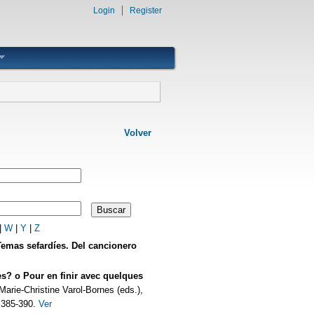
Login
Register
Volver
|
W
|
Y
|
Z
Temas sefardíes. Del cancionero
s? o Pour en finir avec quelques
rie-Christine Varol-Bornes (eds.),
 385-390.
Ver