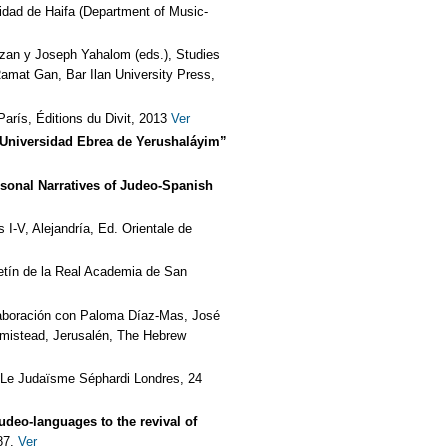
idad de Haifa (Department of Music-
zan y Joseph Yahalom (eds.), Studies
amat Gan, Bar Ilan University Press,
París, Éditions du Divit, 2013
Ver
a Universidad Ebrea de Yerushaláyim”
rsonal Narratives of Judeo-Spanish
s I-V, Alejandría, Ed. Orientale de
tín de la Real Academia de San
olaboración con Paloma Díaz-Mas, José
mistead, Jerusalén, The Hebrew
Le Judaïsme Séphardi Londres, 24
deo-languages to the revival of
87.
Ver