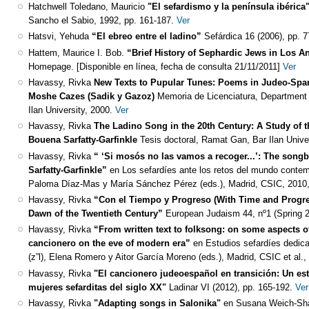
Hatchwell Toledano, Mauricio
"El sefardismo y la península ibérica
Sancho el Sabio, 1992, pp. 161-187.
Ver
Hatsvi, Yehuda
“El ebreo entre el ladino”
Sefárdica 16 (2006), pp. 7
Hattem, Maurice I. Bob.
“Brief History of Sephardic Jews in Los A
Homepage. [Disponible en línea, fecha de consulta 21/11/2011]
Ver
Havassy, Rivka
New Texts to Pupular Tunes: Poems in Judeo-Spa
Moshe Cazes (Sadik y Gazoz)
Memoria de Licenciatura, Department o
Ilan University, 2000.
Ver
Havassy, Rivka
The Ladino Song in the 20th Century: A Study of 
Bouena Sarfatty-Garfinkle
Tesis doctoral, Ramat Gan, Bar Ilan Unive
Havassy, Rivka
“ ‘Si mosós no las vamos a recoger...’: The son
Sarfatty-Garfinkle”
en Los sefardíes ante los retos del mundo contem
Paloma Díaz-Mas y María Sánchez Pérez (eds.), Madrid, CSIC, 2010,
Havassy, Rivka
“Con el Tiempo y Progreso (With Time and Progres
Dawn of the Twentieth Century”
European Judaism 44, nº1 (Spring 2
Havassy, Rivka
“From written text to folksong: on some aspects o
cancionero on the eve of modern era”
en Estudios sefardíes dedic
(z”l), Elena Romero y Aitor García Moreno (eds.), Madrid, CSIC et al.,
Havassy, Rivka
"El cancionero judeoespañol en transición: Un es
mujeres sefarditas del siglo XX"
Ladinar VI (2012), pp. 165-192.
Ver
Havassy, Rivka
"Adapting songs in Salonika"
en Susana Weich-Sha