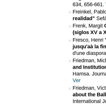
634, 656-661.
Freinkel, Pabl
realidad”
Sefá
Frenk, Margit
(siglos XV a X
Fresco, Henri
jusqu'aà la fi
d'une diaspora
Friedman, Mic
and Institutio
Hamsa. Journal
Ver
Friedman, Vict
about the Bal
International 