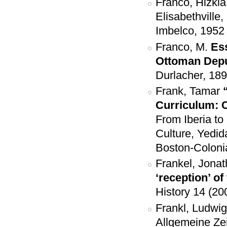
Franco, Hizkia
Elisabethville
Imbelco, 1952
Franco, M.
Ess
Ottoman Depu
Durlacher, 189
Frank, Tamar
Curriculum: C
From Iberia to
Culture, Yedid
Boston-Colonia
Frankel, Jona
‘reception’ of
History 14 (20
Frankl, Ludwi
Allgemeine Zei