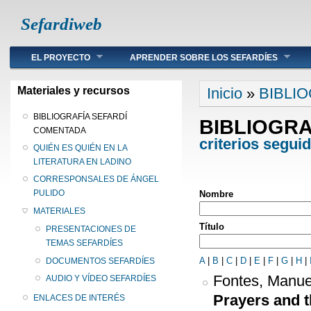
Sefardiweb
Main menu
EL PROYECTO
APRENDER SOBRE LOS SEFARDÍES
Se encuentra ust
Materiales y recursos
Inicio
»
BIBLI
BIBLIOGRAFÍA SEFARDÍ
BIBLIOGR
COMENTADA
criterios segui
QUIÉN ES QUIÉN EN LA
LITERATURA EN LADINO
CORRESPONSALES DE ÁNGEL
PULIDO
Nombre
MATERIALES
Título
PRESENTACIONES DE
TEMAS SEFARDÍES
A
|
B
|
C
|
D
|
E
|
F
|
G
|
H
|
DOCUMENTOS SEFARDÍES
Fontes, Manue
AUDIO Y VÍDEO SEFARDÍES
Prayers and th
ENLACES DE INTERÉS