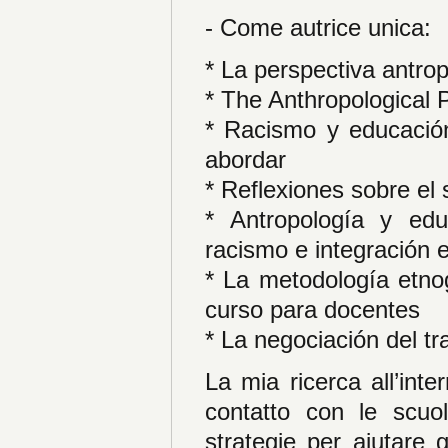
- Come autrice unica:
* La perspectiva antro
* The Anthropological P
* Racismo y educación
abordar
* Reflexiones sobre el 
* Antropología y edu
racismo e integración 
* La metodología etnog
curso para docentes
* La negociación del t
La mia ricerca all’inte
contatto con le scuo
strategie per aiutare 