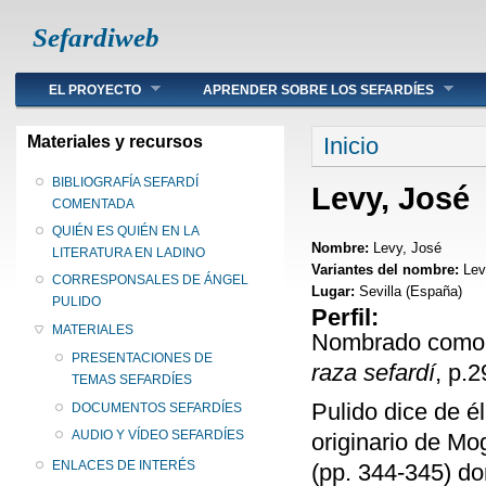
Sefardiweb
Main menu
EL PROYECTO
APRENDER SOBRE LOS SEFARDÍES
Se encuentra ust
Materiales y recursos
Inicio
BIBLIOGRAFÍA SEFARDÍ
Levy, José
COMENTADA
QUIÉN ES QUIÉN EN LA
Nombre:
Levy, José
LITERATURA EN LADINO
Variantes del nombre:
Lev
CORRESPONSALES DE ÁNGEL
Lugar:
Sevilla (España)
PULIDO
Perfil:
MATERIALES
Nombrado como c
PRESENTACIONES DE
raza sefardí
, p.2
TEMAS SEFARDÍES
Pulido dice de é
DOCUMENTOS SEFARDÍES
AUDIO Y VÍDEO SEFARDÍES
originario de M
ENLACES DE INTERÉS
(pp. 344-345) don