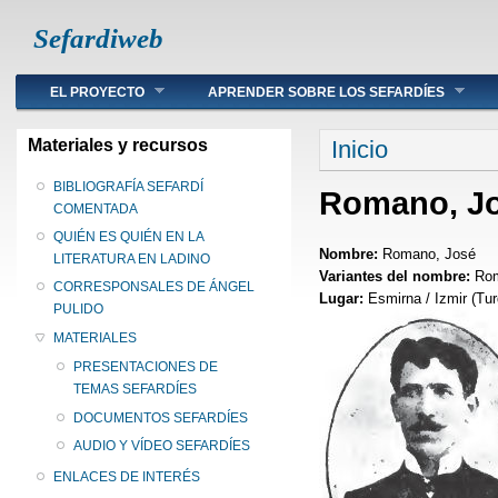
Sefardiweb
Main menu
EL PROYECTO
APRENDER SOBRE LOS SEFARDÍES
Se encuentra ust
Materiales y recursos
Inicio
BIBLIOGRAFÍA SEFARDÍ
Romano, J
COMENTADA
QUIÉN ES QUIÉN EN LA
Nombre:
Romano, José
LITERATURA EN LADINO
Variantes del nombre:
Rom
CORRESPONSALES DE ÁNGEL
Lugar:
Esmirna / Izmir (Tur
PULIDO
MATERIALES
PRESENTACIONES DE
TEMAS SEFARDÍES
DOCUMENTOS SEFARDÍES
AUDIO Y VÍDEO SEFARDÍES
ENLACES DE INTERÉS