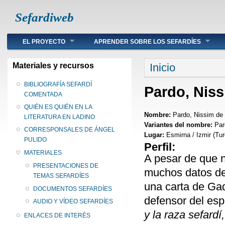
Sefardiweb
Main menu
EL PROYECTO
APRENDER SOBRE LOS SEFARDÍES
Se encuentra ust
Materiales y recursos
Inicio
BIBLIOGRAFÍA SEFARDÍ
Pardo, Nis
COMENTADA
QUIÉN ES QUIÉN EN LA
Nombre:
Pardo, Nissim de
LITERATURA EN LADINO
Variantes del nombre:
Par
CORRESPONSALES DE ÁNGEL
Lugar:
Esmirna / Izmir (Tur
PULIDO
Perfil:
MATERIALES
A pesar de que n
PRESENTACIONES DE
muchos datos de 
TEMAS SEFARDÍES
una carta de Ga
DOCUMENTOS SEFARDÍES
defensor del esp
AUDIO Y VÍDEO SEFARDÍES
y la raza sefardí
ENLACES DE INTERÉS