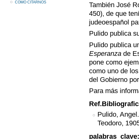
COMO CITARNOS
También José R
450), de que ten
judeoespañol par
Pulido publica su
Pulido publica u
Esperanza
de Es
pone como ejempl
como uno de los 
del Gobierno por
Para más inform
Ref.Bibliografi
Pulido, Angel
Teodoro, 1905
palabras_clave