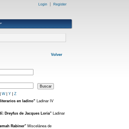
Login
Register
Volver
|
W
|
Y
|
Z
iterarios en ladino”
Ladinar IV
ardí: Dreyfus de Jacques Loria"
Ladinar
Semah Rabiner"
Miscelánea de