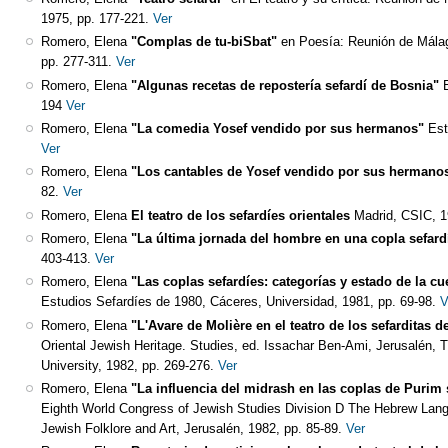
1975, pp. 177-221.
Ver
Romero, Elena
"Complas de tu-biSbat"
en Poesía: Reunión de Málag
pp. 277-311.
Ver
Romero, Elena
"Algunas recetas de repostería sefardí de Bosnia"
194
Ver
Romero, Elena
"La comedia Yosef vendido por sus hermanos"
Est
Ver
Romero, Elena
"Los cantables de Yosef vendido por sus hermano
82.
Ver
Romero, Elena
El teatro de los sefardíes orientales
Madrid, CSIC, 1
Romero, Elena
"La última jornada del hombre en una copla sefard
403-413.
Ver
Romero, Elena
"Las coplas sefardíes: categorías y estado de la cu
Estudios Sefardíes de 1980, Cáceres, Universidad, 1981, pp. 69-98.
V
Romero, Elena
"L'Avare de Molière en el teatro de los sefarditas d
Oriental Jewish Heritage. Studies, ed. Issachar Ben-Ami, Jerusalén
University, 1982, pp. 269-276.
Ver
Romero, Elena
"La influencia del midrash en las coplas de Purim 
Eighth World Congress of Jewish Studies Division D The Hebrew Lan
Jewish Folklore and Art, Jerusalén, 1982, pp. 85-89.
Ver