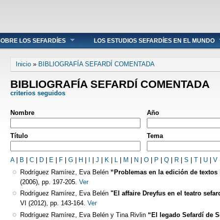
OBRE LOS SEFARDÍES
LOS ESTUDIOS SEFARDÍES EN EL MUNDO
Se encuentra usted aquí
Inicio
»
BIBLIOGRAFÍA SEFARDÍ COMENTADA
BIBLIOGRAFÍA SEFARDÍ COMENTADA
criterios seguidos
Nombre
Año
Título
Tema
A
|
B
|
C
|
D
|
E
|
F
|
G
|
H
|
I
|
J
|
K
|
L
|
M
|
N
|
O
|
P
|
Q
|
R
|
S
|
T
|
U
|
V
Rodríguez Ramírez, Eva Belén
“Problemas en la edición de textos l
(2006), pp. 197-205.
Ver
Rodríguez Ramírez, Eva Belén
"El affaire Dreyfus en el teatro sef
VI (2012), pp. 143-164.
Ver
Rodríguez Ramírez, Eva Belén y Tina Rivlin
“El legado Sefardí de 