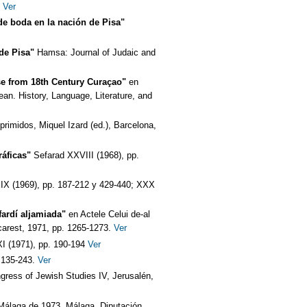
2
Ver
de boda en la nación de Pisa"
de Pisa"
Hamsa: Journal of Judaic and
se from 18th Century Curaçao"
en
an. History, Language, Literature, and
primidos, Miquel Izard (ed.), Barcelona,
ráficas"
Sefarad XXVIII (1968), pp.
IX (1969), pp. 187-212 y 429-440; XXX
fardí aljamiada"
en Actele Celui de-al
carest, 1971, pp. 1265-1273.
Ver
I (1971), pp. 190-194
Ver
 135-243.
Ver
gress of Jewish Studies IV, Jerusalén,
e Málaga de 1973, Málaga, Diputación,