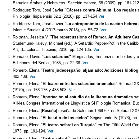
Estudios Árabes y Hebraicos. Sección Hebreo, 58 (2009), pp. 181-21
Rodríguez Toro, José Javier
"Cáceres contra Abinum. Los regalos 
Philologia Hispalensis 32.1 (2018), pp. 137-154
Ver
Rodríguez-Toro, José Javier
"La antroponimia de la nación hebrea 
Islamic Studies 4 (2017-marzo 2018), pp. 55-72.
Ver
Roitman, Jessica V
"The repercussions of Rumor. An Adultery Ca
Studemund-Halévy, Michael (ed.), A Sefardic Pepper-Pot in the Caribbe
Art, Barcelona, Tirocinio, 2016, pp. 124-135.
Ver
Romano, David
"Los sefardíes"
Marginados, fronterizos, rebeldes y o
Ediciones del Serbal, 1985, pp. 22-38.
Ver
Romero, Elena
"Teatro judeoespañol aljamiado: Adiciones bibliog
403-408.
Ver
Romero, Elena
"El teatro entre los sefardíes orientales"
Sefarad XX
(1970), pp. 163-176 y 483-508.
Ver
Romero, Elena
"Aportación al estudio de la literatura dramática se
XII-lea Congres International de Lingvistica Si Filologie Romanica, Bu
Romero, Elena
[Reseña]
reseña de Salomon 1968-69, en Sefarad XXX
Romero, Elena
"El bet-din de los cielos"
Segismundo IV (1973), pp.
Romero, Elena
"El teatro sefardí en Turquía"
en The Fifth World Con
1973, pp. 191-194.
Ver
Romero, Elena
"Teatro sefardí"
en El teatro y su crítica: Reunión d