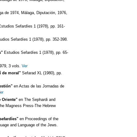
a de 1974, Málaga, Diputación, 1976,
Estudios Sefardíes 1 (1978), pp. 161-
udios Sefardíes 1 (1978), pp. 352-398.
s"
Estudios Sefardíes 1 (1978), pp. 65-
979, 3 vols.
Ver
í de moral"
Sefarad XL (1980), pp.
estión"
en Actas de las Jornadas de
er
e Oriente"
en The Sephardi and
, The Magness Press-The Hebrew
sefardíes"
en Proceedings of the
guage and Language of the Jews.