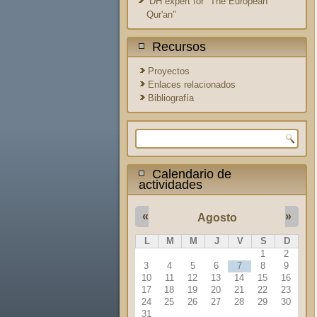
DH expert for "The European
Qur'an"
Recursos
Proyectos
Enlaces relacionados
Bibliografía
Formulario de búsqueda
Calendario de
actividades
«
»
Agosto
L
M
M
J
V
S
D
1
2
3
4
5
6
7
8
9
10
11
12
13
14
15
16
17
18
19
20
21
22
23
24
25
26
27
28
29
30
31