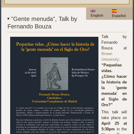
English
Español
"Gente menuda", Talk by
Fernando Bouza
Talk by
Fernando
Bouza at
Brown
University
:
“Pequeñas
vidas.
¿Cómo hacer
la historia de
la 'gente
menuda' en
el Siglo de
Oro?”
This talk will
take place on
April 25 at
5:30pm
in the