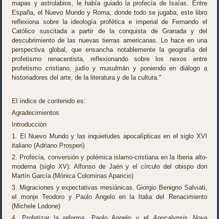
mapas y astrolabios, le había guiado la profecía de Isaías. Entre
España, el Nuevo Mundo y Roma, donde todo se jugaba, este libro
reflexiona sobre la ideología profética e imperial de Fernando el
Católico suscitada a partir de la conquista de Granada y del
descubrimiento de las nuevas tierras americanas. Lo hace en una
perspectiva global, que ensancha notablemente la geografía del
profetismo renacentista, reflexionando sobre los nexos entre
profetismo cristiano, judío y musulmán y poniendo en diálogo a
historiadores del arte, de la literatura y de la cultura."
El índice de contenido es:
Agradecimientos
Introducción
1. El Nuevo Mundo y las inquietudes apocalípticas en el siglo XVI
italiano (Adriano Prosperi)
2. Profecía, conversión y polémica islamo-cristiana en la Iberia alto-
moderna (siglo XV): Alfonso de Jaén y el círculo del obispo don
Martín García (Mònica Colominas Aparicio)
3. Migraciones y expectativas mesiánicas. Giorgio Benigno Salviati,
el monje Teodoro y Paolo Angelo en la Italia del Renacimiento
(Michele Lodone)
4. Profetizar la reforma. Paolo Angelo y el
Apocalypsis Nova