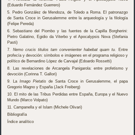
(Eduardo Fernández Guerrero)
5. Pedro González de Mendoza, de Toledo a Roma. El patronazgo
de Santa Croce in Gerusalemme entre la arqueología y la filología
(Felipe Pereda)
6. Sebastiano del Piombo y las fuentes de la Capilla Borgherini:
Pietro Galatino, Egidio da Viterbo y el Apocalypsis Nova (Stefania
Pasti)
7.
Nemo crucis titulos tam convenienter habebat quam tu
. Entre
profecía y devoción: símbolos e imágenes en el programa religioso y
político de Bernardino López de Carvajal (Edoardo Rossetti)
8. Las revelaciones de Arcangela Panigarola: entre profetismo y
devoción (Corinna T. Gallori)
9. La
Imago Pietatis
de Santa Croce in Gerusalemme, el papa
Gregorio Magno y España (Jack Freiberg)
10. El mito de las Tribus Perdidas entre España, Europa y el Nuevo
Mundo (Marco Volpato)
11. Campanella y el Islam (Michele Olivari)
Bibliografía
Índice analítico