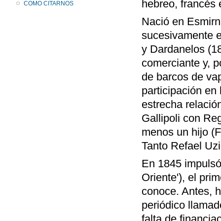
hebreo, francés e
COMO CITARNOS
Nació en Esmirna,
sucesivamente en
y Dardanelos (1
comerciante y, 
de barcos de vap
participación en
estrecha relación
Gallipoli con Reg
menos un hijo (F
Tanto Refael Uzi
En 1845 impulsó
Oriente'), el pr
conoce. Antes, h
periódico llama
falta de financi