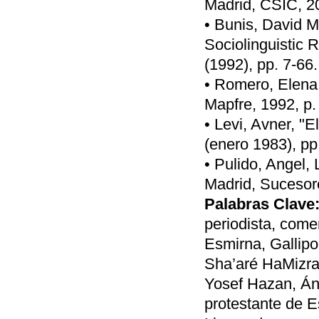
Madrid, CSIC, 20
• Bunis, David 
Sociolinguistic 
(1992), pp. 7-66.
• Romero, Elena,
Mapfre, 1992, p.
• Levi, Avner, "E
(enero 1983), pp
• Pulido, Angel, 
Madrid, Sucesor
Palabras Clave
periodista, comer
Esmirna, Gallipo
Sha’aré HaMizra
Yosef Hazan, Áng
protestante de Es