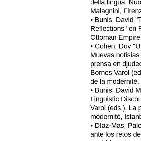
della lingua. Nuov
Malagnini, Firen
• Bunis, David "
Reflections" en R
Ottoman Empire a
• Cohen, Dov "Un
Muevas notisias 
prensa en djude
Bornes Varol (ed
de la modernité,
• Bunis, David 
Linguistic Disco
Varol (eds.), La
modernité, Istan
• Díaz-Mas, Pal
ante los retos d