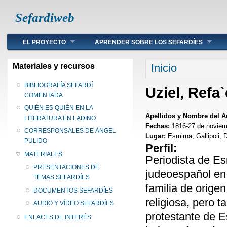
Sefardiweb
Main menu
EL PROYECTO
APRENDER SOBRE LOS SEFARDÍES
Se encuentra ust
Materiales y recursos
Inicio
BIBLIOGRAFÍA SEFARDÍ
Uziel, Refa`
COMENTADA
QUIÉN ES QUIÉN EN LA
Apellidos y Nombre del A
LITERATURA EN LADINO
Fechas:
1816-27 de noviem
CORRESPONSALES DE ÁNGEL
Lugar:
Esmirna, Gallipoli, 
PULIDO
Perfil:
MATERIALES
Periodista de Es
PRESENTACIONES DE
judeoespañol en 
TEMAS SEFARDÍES
familia de orige
DOCUMENTOS SEFARDÍES
religiosa, pero 
AUDIO Y VÍDEO SEFARDÍES
protestante de E
ENLACES DE INTERÉS