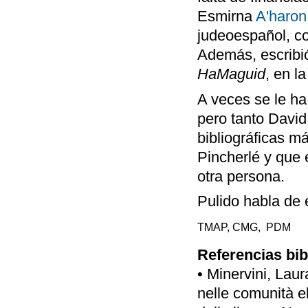
Esmirna
A'haron
judeoespañol, c
Además, escribió
HaMaguid
, en l
A veces se le ha
pero tanto Davi
bibliográficas m
Pincherlé y que
otra persona.
Pulido habla de 
TMAP, CMG, PDM
Referencias bib
• Minervini, Laura
nelle comunità e