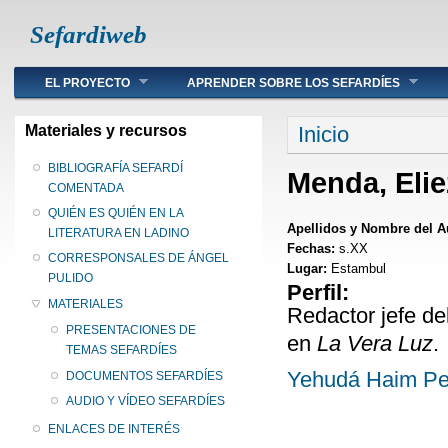
Sefardiweb
Main menu
EL PROYECTO
APRENDER SOBRE LOS SEFARDÍES
Se encuentra ust
Materiales y recursos
Inicio
BIBLIOGRAFÍA SEFARDÍ
Menda, Elie
COMENTADA
QUIÉN ES QUIÉN EN LA
Apellidos y Nombre del A
LITERATURA EN LADINO
Fechas:
s.XX
CORRESPONSALES DE ÁNGEL
Lugar:
Estambul
PULIDO
Perfil:
MATERIALES
Redactor jefe de
PRESENTACIONES DE
en
La Vera Luz
.
TEMAS SEFARDÍES
Yehudá Haim Pe
DOCUMENTOS SEFARDÍES
AUDIO Y VÍDEO SEFARDÍES
ENLACES DE INTERÉS