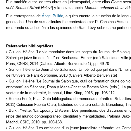
Fue también autor de tres obras en judeoespañol, entre ellas
Flama acen
soñó Semuel Sa'adi Haleví
] y la novela social
Martirio. schenas de la vid
Fue corresponsal de
Ángel Pulido
, a quien cuenta la situación de la leng
generadas. Uno de sus artículos fue contestado por R. Cansinos Assens 
mostrando su adhesión a las opiniones de Sam Lévy sobre la no pertinenc
Referencias bibliográficas :
• Guillon, Hélène "La vie mondaine dans les pages du Journal de Saloniqu
Salonique juive fin de siècle" en Benbassa, Esther (ed.) Salonique. Ville ju
Paris, CNRS, 2014 (Cahiers Alberto Benveniste 1), pp. 49-70
• Guillon, Hélène Le Journal de Salonique. Un périodique juif dans l'Empi
de l'Université Paris-Sorbonne, 2013 (Cahiers Alberto Benveniste)
• Guillon, Hélène "Le Journal de Salonique, outil de formation d'une opi
ottomane" en Sánchez, Rosa y Marie-Christine Bornes Varol (eds.), La pr
vecteur de la modernité, Istanbul, Libra Kitap, 2013, pp. 103-112
• Romeu Ferré, Pilar, Guía bibliográfica de memorias sefardíes. Sefardíes
2011) Colección Fuente Clara, Estudios de cultura sefardí. Barcelona, Tiro
• Bürki, Yvette, “La Época y El Avenir. Dos periódicos, dos discursos en c
retos del mundo contemporáneo: identidad y mentalidades, Paloma Díaz
Madrid, CSIC, 2010, pp. 160-168.
• Guillon, Hélène “Les ambitions d’un jeune journaliste séfarade: les Car