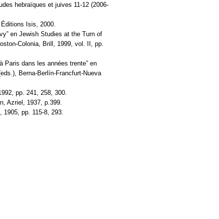
udes hebraïques et juives 11-12 (2006-
Éditions Isis, 2000.
évy” en Jewish Studies at the Turn of
ton-Colonia, Brill, 1999, vol. II, pp.
 à Paris dans les années trente” en
eds.), Berna-Berlín-Francfurt-Nueva
1992, pp. 241, 258, 300.
, Azriel, 1937, p.399.
, 1905, pp. 115-8, 293.