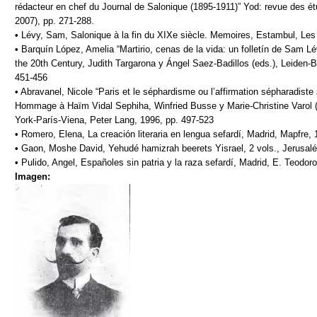
rédacteur en chef du Journal de Salonique (1895-1911)” Yod: revue des ét
2007), pp. 271-288.
• Lévy, Sam, Salonique à la fin du XIXe siècle. Memoires, Estambul, Les 
• Barquín López, Amelia “Martirio, cenas de la vida: un folletín de Sam L
the 20th Century, Judith Targarona y Ángel Saez-Badillos (eds.), Leiden-Bos
451-456
• Abravanel, Nicole “Paris et le séphardisme ou l’affirmation sépharadiste
Hommage à Haïm Vidal Sephiha, Winfried Busse y Marie-Christine Varol (
York-París-Viena, Peter Lang, 1996, pp. 497-523
• Romero, Elena, La creación literaria en lengua sefardí, Madrid, Mapfre, 
• Gaon, Moshe David, Yehudé hamizrah beerets Yisrael, 2 vols., Jerusalén
• Pulido, Angel, Españoles sin patria y la raza sefardí, Madrid, E. Teodoro
Imagen: