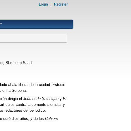
Login
Register
di, Shmuel b.Saadi
lado al ala liberal de la ciudad. Estudió
s en la Sorbona.
ién dirigió el
Journal de Salonique
y
El
rtículos contra la corriente sionista, y
s redactores del periódico.
ue duró diez años, y de los
Cahiers