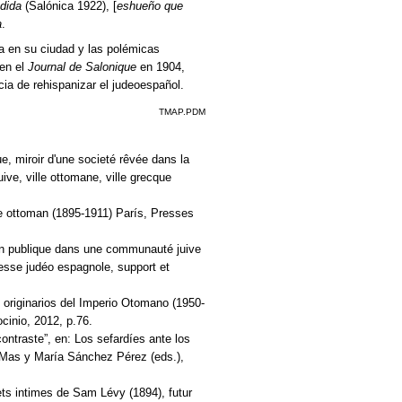
dida
(Salónica 1922), [
eshueño que
a
.
ua en su ciudad y las polémicas
en el
Journal de Salonique
en 1904,
ia de rehispanizar el judeoespañol.
TMAP.PDM
e, miroir d'une societé rêvée dans la
ive, ville ottomane, ville grecque
re ottoman (1895-1911) París, Presses
nion publique dans une communauté juive
esse judéo espagnole, support et
 originarios del Imperio Otomano (1950-
cinio, 2012, p.76.
ontraste”, en: Los sefardíes ante los
-Mas y María Sánchez Pérez (eds.),
nets intimes de Sam Lévy (1894), futur