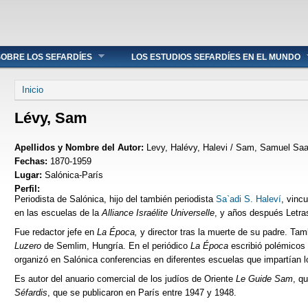
OBRE LOS SEFARDÍES
LOS ESTUDIOS SEFARDÍES EN EL MUNDO
Se encuentra usted aquí
Inicio
Lévy, Sam
Apellidos y Nombre del Autor:
Levy, Halévy, Halevi / Sam, Samuel Saa
Fechas:
1870-1959
Lugar:
Salónica-París
Perfil:
Periodista de Salónica, hijo del también periodista
Sa`adi S. Haleví
, vincu
en las escuelas de la
Alliance Israélite Universelle
, y años después Letra
Fue redactor jefe en
La Época,
y director tras la muerte de su padre. Tamb
Luzero
de Semlim, Hungría. En el periódico
La Época
escribió polémicos a
organizó en Salónica conferencias en diferentes escuelas que impartían lo
Es autor del anuario comercial de los judíos de Oriente
Le Guide Sam
, q
Séfardis
, que se publicaron en París entre 1947 y 1948.