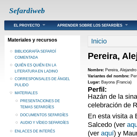
Sefardiweb
Main menu
EL PROYECTO
APRENDER SOBRE LOS SEFARDÍES
Se encuentra ust
Materiales y recursos
Inicio
BIBLIOGRAFÍA SEFARDÍ
Pereira, Al
COMENTADA
QUIÉN ES QUIÉN EN LA
Nombre:
Pereira, Alejandro
LITERATURA EN LADINO
Variantes del nombre:
Per
CORRESPONSALES DE ÁNGEL
Lugar:
Bayona (Francia)
PULIDO
Perfil:
MATERIALES
Hazán de la sina
PRESENTACIONES DE
celebración de 
TEMAS SEFARDÍES
En esta visita a
DOCUMENTOS SEFARDÍES
AUDIO Y VÍDEO SEFARDÍES
Salcedo (ver
aqu
ENLACES DE INTERÉS
(ver
aquí
) y Mau