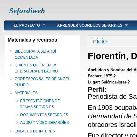
Sefardiweb
Main menu
EL PROYECTO
APRENDER SOBRE LOS SEFARDÍES
Se encuentra ust
Materiales y recursos
Inicio
BIBLIOGRAFÍA SEFARDÍ
Florentín, 
COMENTADA
QUIÉN ES QUIÉN EN LA
Apellidos y Nombre del A
LITERATURA EN LADINO
Fechas:
1875-?
CORRESPONSALES DE ÁNGEL
Lugar:
Salónica-Israel?
PULIDO
Perfil:
MATERIALES
Periodista de Sa
PRESENTACIONES DE
En 1903 ocupaba
TEMAS SEFARDÍES
Hermandad de S
DOCUMENTOS SEFARDÍES
AUDIO Y VÍDEO SEFARDÍES
obradores israeli
ENLACES DE INTERÉS
Fue director y r