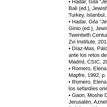
• Hadar, Gila "J
Bali (ed.), Jewi
Turkey, Istanbul
• Hadar, Gila "J
Ginio (ed.), Jew
Twentieth Centur
Zvi Institute, 20
• Díaz-Mas, Pal
ante los retos d
Madrid, CSIC, 20
• Romero, Elena,
Mapfre, 1992, p.
• Romero, Elena,
los sefardíes or
• Gaon, Moshe Da
Jerusalén, Azriel