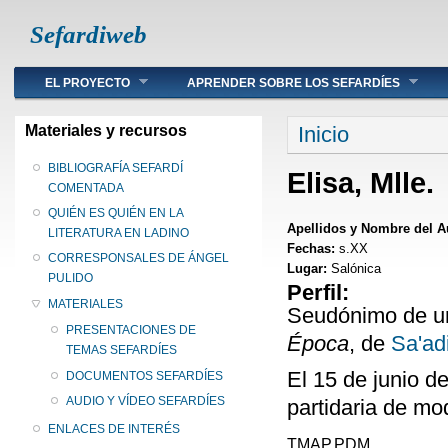
Sefardiweb
Main menu
EL PROYECTO
APRENDER SOBRE LOS SEFARDÍES
Se encuentra ust
Materiales y recursos
Inicio
BIBLIOGRAFÍA SEFARDÍ
Elisa, Mlle.
COMENTADA
QUIÉN ES QUIÉN EN LA
Apellidos y Nombre del A
LITERATURA EN LADINO
Fechas:
s.XX
CORRESPONSALES DE ÁNGEL
Lugar:
Salónica
PULIDO
Perfil:
MATERIALES
Seudónimo de un
PRESENTACIONES DE
Época
, de
Sa'ad
TEMAS SEFARDÍES
El 15 de junio d
DOCUMENTOS SEFARDÍES
AUDIO Y VÍDEO SEFARDÍES
partidaria de mod
ENLACES DE INTERÉS
TMAP.PDM