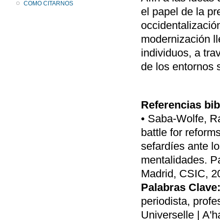
COMO CITARNOS
el papel de la p
occidentalizació
modernización ll
individuos, a tr
de los entornos 
Referencias bib
• Saba-Wolfe, R
battle for reform
sefardíes ante l
mentalidades. P
Madrid, CSIC, 20
Palabras Clave
periodista, profe
Universelle | A'