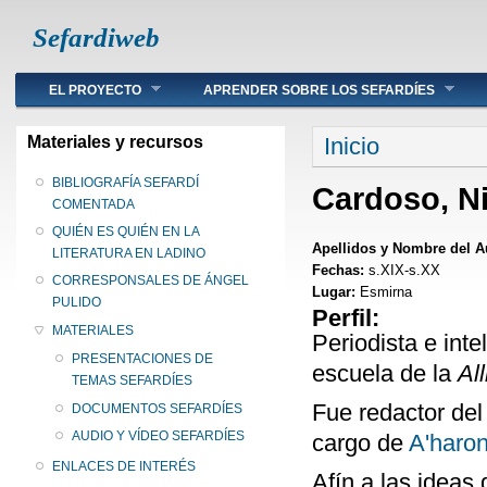
Sefardiweb
Main menu
EL PROYECTO
APRENDER SOBRE LOS SEFARDÍES
Se encuentra ust
Materiales y recursos
Inicio
BIBLIOGRAFÍA SEFARDÍ
Cardoso, N
COMENTADA
QUIÉN ES QUIÉN EN LA
Apellidos y Nombre del A
LITERATURA EN LADINO
Fechas:
s.XIX-s.XX
CORRESPONSALES DE ÁNGEL
Lugar:
Esmirna
PULIDO
Perfil:
MATERIALES
Periodista e inte
PRESENTACIONES DE
escuela de la
All
TEMAS SEFARDÍES
Fue redactor del
DOCUMENTOS SEFARDÍES
AUDIO Y VÍDEO SEFARDÍES
cargo de
A'haro
ENLACES DE INTERÉS
Afín a las ideas