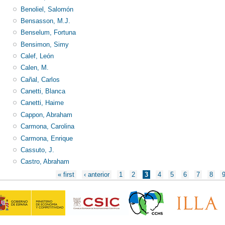
Benoliel, Salomón
Bensasson, M.J.
Benselum, Fortuna
Bensimon, Simy
Calef, León
Calen, M.
Cañal, Carlos
Canetti, Blanca
Canetti, Haime
Cappon, Abraham
Carmona, Carolina
Carmona, Enrique
Cassuto, J.
Castro, Abraham
Páginas
« first
‹ anterior
1
2
3
4
5
6
7
8