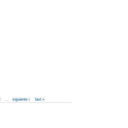
9
…
siguiente ›
last »