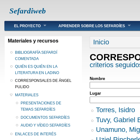
Sefardiweb
Main menu
EL PROYECTO
APRENDER SOBRE LOS SEFARDÍES
Se encuentra ust
Materiales y recursos
Inicio
BIBLIOGRAFÍA SEFARDÍ
CORRESPO
COMENTADA
criterios seguido
QUIÉN ES QUIÉN EN LA
LITERATURA EN LADINO
Nombre
CORRESPONSALES DE ÁNGEL
PULIDO
Lugar
MATERIALES
PRESENTACIONES DE
Torres, Isidro
TEMAS SEFARDÍES
DOCUMENTOS SEFARDÍES
Tuvy, Gabriel 
AUDIO Y VÍDEO SEFARDÍES
Unamuno, Mig
ENLACES DE INTERÉS
Uziel Pincherl