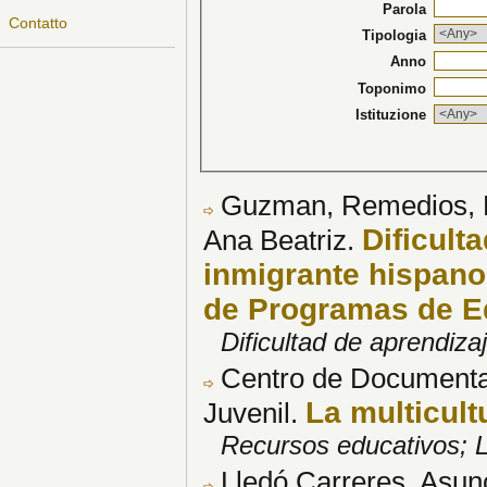
Parola
Contatto
Tipologia
Anno
Toponimo
Istituzione
Guzman, Remedios, Fe
Dificult
Ana Beatriz.
inmigrante hispano 
de Programas de Ed
Dificultad de aprendiza
Centro de Documentació
La multicultu
Juvenil.
Recursos educativos; Lit
Lledó Carreres, Asun