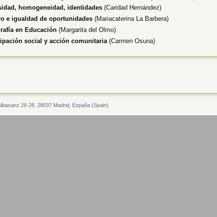
sidad, homogeneidad, identidades
(Caridad Hernández)
o e igualdad de oportunidades
(Mariacaterina La Barbera)
rafía en Educación
(Margarita del Olmo)
cipación social y acción comunitaria
(Carmen Osuna)
Albasanz 26-28. 28037 Madrid, España (Spain)