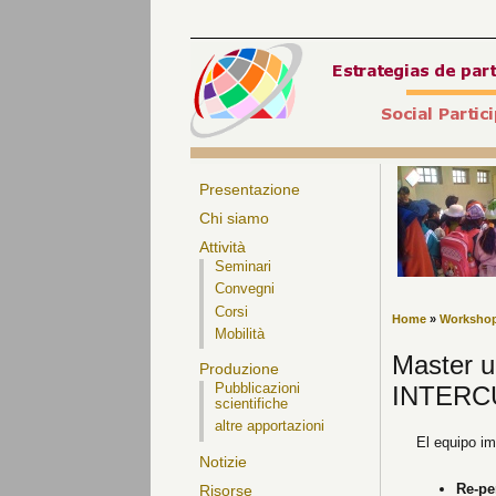
Presentazione
Chi siamo
Attività
Seminari
Convegni
Corsi
Home
»
Worksho
Mobilità
Master u
Produzione
INTERC
Pubblicazioni
scientifiche
altre apportazioni
El equipo im
Notizie
Re-pe
Risorse