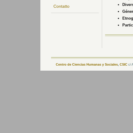
Diver
Contatto
Géner
Etnog
Parti
Centro de Ciencias Humanas y Sociales
,
CSIC
c/ 