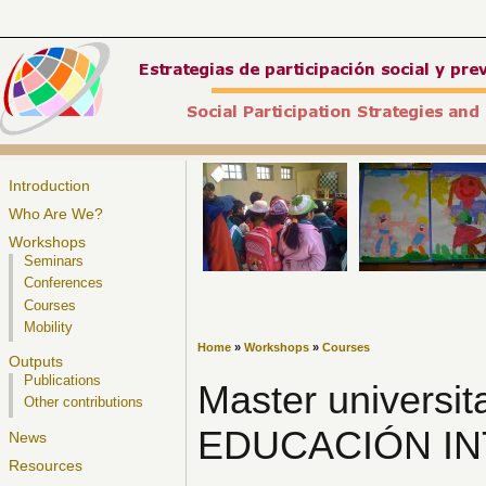
Introduction
Who Are We?
Workshops
Seminars
Conferences
Courses
Mobility
Home
»
Workshops
»
Courses
Outputs
Publications
Master universit
Other contributions
EDUCACIÓN I
News
Resources