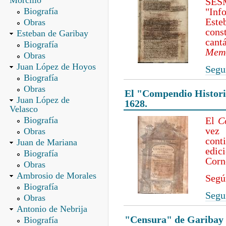
Morcillo
SES
Biografía
"Inf
Est
Obras
cons
Esteban de Garibay
can
Biografía
Memo
Obras
Juan López de Hoyos
Segui
Biografía
Obras
El "Compendio Historial
Juan López de
1628.
Velasco
Biografía
El
C
ve
Obras
cont
Juan de Mariana
edi
Biografía
Corn
Obras
Ambrosio de Morales
Segú
Biografía
Segui
Obras
Antonio de Nebrija
"Censura" de Garibay a
Biografía