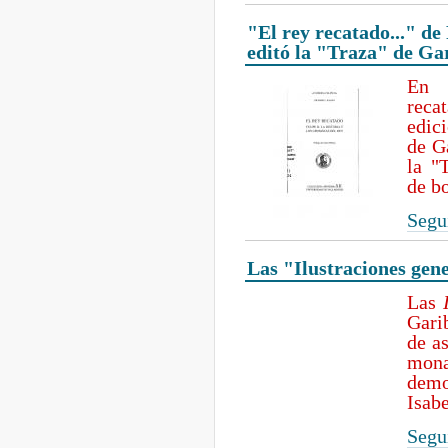
"El rey recatado..." de
editó la "Traza" de Ga
En 
recat
edic
de Ga
la "
de bo
Segui
Las "Ilustraciones gene
Las
Gari
de as
mon
demo
Isabe
Segui