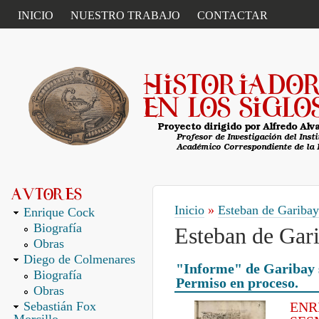
ENLACES PRIMARIOS
INICIO
NUESTRO TRABAJO
CONTACTAR
Inicio
»
Esteban de Gariba
Enrique Cock
Biografía
Esteban de Gari
Obras
Diego de Colmenares
"Informe" de Garibay s
Biografía
Permiso en proceso.
Obras
Sebastián Fox
ENR