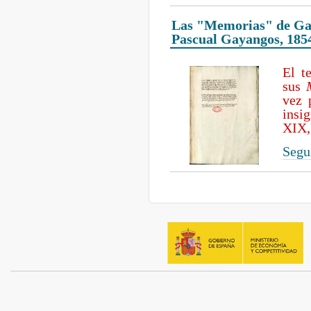
Las "Memorias" de Gari
Pascual Gayangos, 185
El t
sus
vez 
insi
XIX, 
Segui