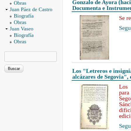
Gonzalo de Ayora (haci
Obras
Documenta e Instrumen
Juan Páez de Castro
Biografía
Se r
Obras
Segui
Juan Vaseo
Biografía
Obras
Los "Letreros e insignias
alcázares de Segovia", 
Los 
para
Seg
Sánc
difi
edic
Segui