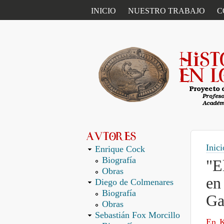
ENLACES PRIMARIOS
INICIO
NUESTRO TRABAJO
C
Inici
Enrique Cock
Biografía
"E
Obras
en
Diego de Colmenares
Biografía
Ga
Obras
Sebastián Fox Morcillo
En K