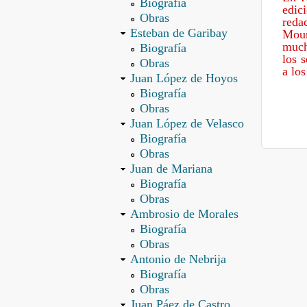
Biografía
edic
Obras
reda
Esteban de Garibay
Mour
much
Biografía
los 
Obras
a los
Juan López de Hoyos
Biografía
Obras
Juan López de Velasco
Biografía
Obras
Juan de Mariana
Biografía
Obras
Ambrosio de Morales
Biografía
Obras
Antonio de Nebrija
Biografía
Obras
Juan Páez de Castro