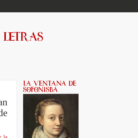
an
de
r la