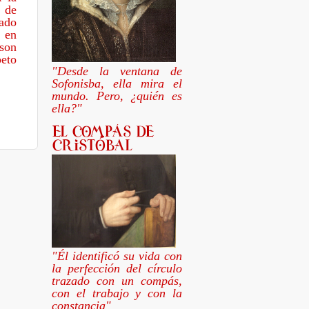
o de
vado
e en
 son
peto
"Desde la ventana de
Sofonisba, ella mira el
mundo. Pero, ¿quién es
ella?"
"Él identificó su vida con
la perfección del círculo
trazado con un compás,
con el trabajo y con la
constancia"