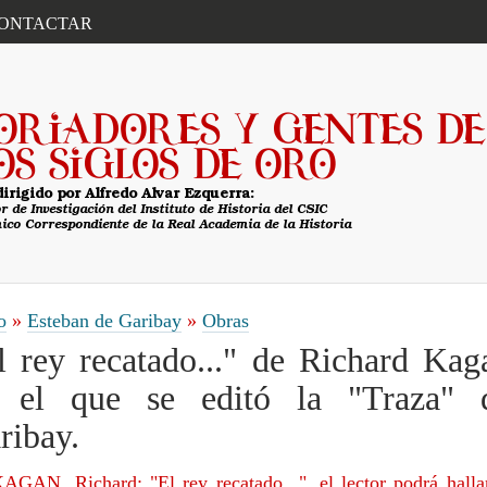
ONTACTAR
o
»
Esteban de Garibay
»
Obras
l rey recatado..." de Richard Kag
 el que se editó la "Traza" 
ribay.
AGAN, Richard: "El rey recatado...", el lector podrá halla