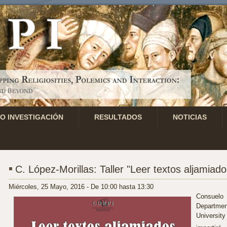
O INVESTIGACIÓN
RESULTADOS
NOTICIAS
C. López-Morillas: Taller "Leer textos aljamiado
Miércoles, 25 Mayo, 2016 -
De
10:00
hasta
13:30
Consuelo
Departme
Universit