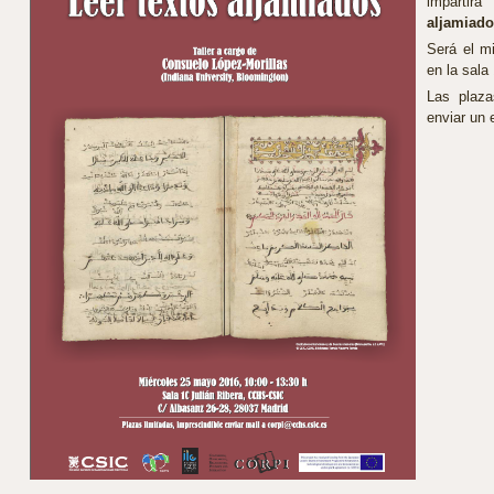
impartir
aljamiado
Será el m
en la sala
Las plaza
enviar un 