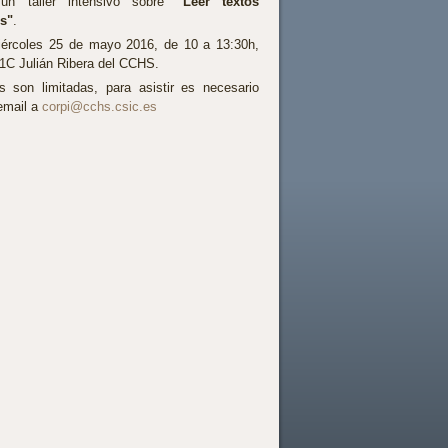
á un taller intensivo sobre
"Leer textos
s"
.
iércoles 25 de mayo 2016, de 10 a 13:30h,
 1C Julián Ribera del CCHS.
s son limitadas, para asistir es necesario
email a
corpi@cchs.csic.es