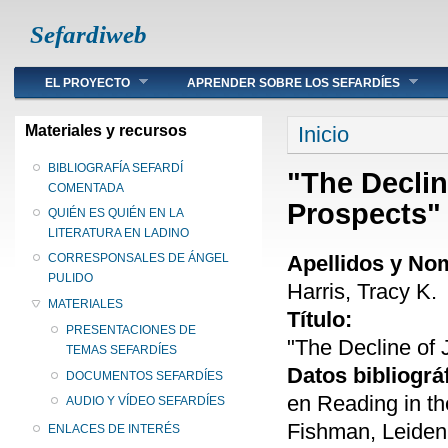
Sefardiweb
Main menu
EL PROYECTO
APRENDER SOBRE LOS SEFARDÍES
Se encuentra ust
Materiales y recursos
Inicio
BIBLIOGRAFÍA SEFARDÍ
"The Decli
COMENTADA
Prospects"
QUIÉN ES QUIÉN EN LA
LITERATURA EN LADINO
Apellidos y No
CORRESPONSALES DE ÁNGEL
PULIDO
Harris, Tracy K.
MATERIALES
Título:
PRESENTACIONES DE
"The Decline of
TEMAS SEFARDÍES
Datos bibliográ
DOCUMENTOS SEFARDÍES
en Reading in t
AUDIO Y VÍDEO SEFARDÍES
Fishman, Leiden,
ENLACES DE INTERÉS