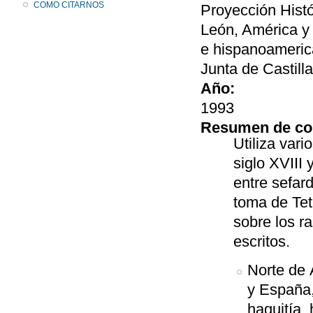
COMO CITARNOS
Proyección Histó
León, América y 
e hispanoamerica
Junta de Castill
Año:
1993
Resumen de co
Utiliza var
siglo XVIII 
entre sefar
toma de Tet
sobre los r
escritos.
Norte de 
y España,
haquitía,