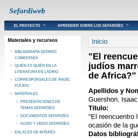
Sefardiweb
Main menu
EL PROYECTO
APRENDER SOBRE LOS SEFARDÍES
Se encuentra ust
Materiales y recursos
Inicio
BIBLIOGRAFÍA SEFARDÍ
"El reencue
COMENTADA
judíos marr
QUIÉN ES QUIÉN EN LA
LITERATURA EN LADINO
de Africa?"
CORRESPONSALES DE ÁNGEL
PULIDO
Apellidos y No
MATERIALES
Guershon, Isaac
PRESENTACIONES DE
Título:
TEMAS SEFARDÍES
"El reencuentro 
DOCUMENTOS SEFARDÍES
ocasión de la gu
AUDIO Y VÍDEO SEFARDÍES
Datos bibliográ
ENLACES DE INTERÉS