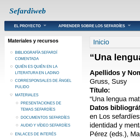
Sefardiweb
Main menu
EL PROYECTO
APRENDER SOBRE LOS SEFARDÍES
Se encuentra ust
Materiales y recursos
Inicio
BIBLIOGRAFÍA SEFARDÍ
“Una lengu
COMENTADA
QUIÉN ES QUIÉN EN LA
Apellidos y No
LITERATURA EN LADINO
Gruss, Susy
CORRESPONSALES DE ÁNGEL
PULIDO
Título:
MATERIALES
“Una lengua mat
PRESENTACIONES DE
Datos bibliográ
TEMAS SEFARDÍES
en Los sefardíe
DOCUMENTOS SEFARDÍES
identidad y men
AUDIO Y VÍDEO SEFARDÍES
Pérez (eds.), Ma
ENLACES DE INTERÉS