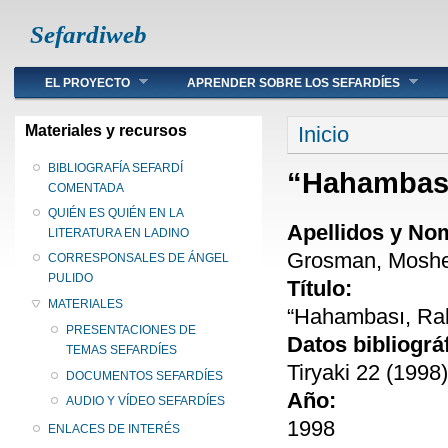
Sefardiweb
Main menu
EL PROYECTO
APRENDER SOBRE LOS SEFARDÍES
Se encuentra ust
Materiales y recursos
Inicio
BIBLIOGRAFÍA SEFARDÍ
“Hahambası
COMENTADA
QUIÉN ES QUIÉN EN LA
Apellidos y No
LITERATURA EN LADINO
Grosman, Moshe 
CORRESPONSALES DE ÁNGEL
PULIDO
Título:
MATERIALES
“Hahambası, Ra
PRESENTACIONES DE
Datos bibliográ
TEMAS SEFARDÍES
Tiryaki 22 (1998)
DOCUMENTOS SEFARDÍES
Año:
AUDIO Y VÍDEO SEFARDÍES
1998
ENLACES DE INTERÉS