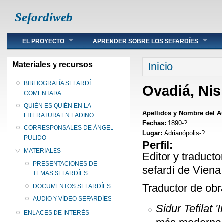
Sefardiweb
Main menu
EL PROYECTO
APRENDER SOBRE LOS SEFARDÍES
Se encuentra ust
Materiales y recursos
Inicio
BIBLIOGRAFÍA SEFARDÍ
Ovadiá, Ni
COMENTADA
QUIÉN ES QUIÉN EN LA
Apellidos y Nombre del A
LITERATURA EN LADINO
Fechas:
1890-?
CORRESPONSALES DE ÁNGEL
Lugar:
Adrianópolis-?
PULIDO
Perfil:
MATERIALES
Editor y traducto
PRESENTACIONES DE
sefardí de Viena
TEMAS SEFARDÍES
Traductor de obr
DOCUMENTOS SEFARDÍES
AUDIO Y VÍDEO SEFARDÍES
Sidur Tefilat 
ENLACES DE INTERÉS