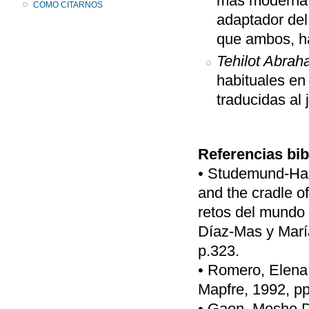
más moderna 
COMO CITARNOS
adaptador del
que ambos, h
Tehilot Abra
habituales en
traducidas al
Referencias bib
• Studemund-Hal
and the cradle o
retos del mundo
Díaz-Mas y Marí
p.323.
• Romero, Elena,
Mapfre, 1992, pp.
• Gaon, Moshe Da