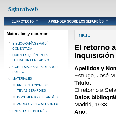
Sefardiweb
Main menu
EL PROYECTO
APRENDER SOBRE LOS SEFARDÍES
Se encuentra ust
Materiales y recursos
Inicio
BIBLIOGRAFÍA SEFARDÍ
El retorno 
COMENTADA
Inquisición
QUIÉN ES QUIÉN EN LA
LITERATURA EN LADINO
Apellidos y No
CORRESPONSALES DE ÁNGEL
PULIDO
Estrugo, José M
MATERIALES
Título:
PRESENTACIONES DE
El retorno a Sef
TEMAS SEFARDÍES
Datos bibliográ
DOCUMENTOS SEFARDÍES
Madrid, 1933.
AUDIO Y VÍDEO SEFARDÍES
Año:
ENLACES DE INTERÉS